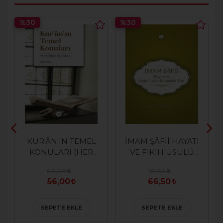
%30
%30
KUR'ÂN'IN TEMEL
İMAM ŞÂFİÎ HAYATI
KONULARI (HER
VE FIKIH USULÜ
CÜZDEN ÜÇ MESAJ
İLMİNDEKİ YERİ
80,00
95,00
)
56,00
66,50
SEPETE EKLE
SEPETE EKLE