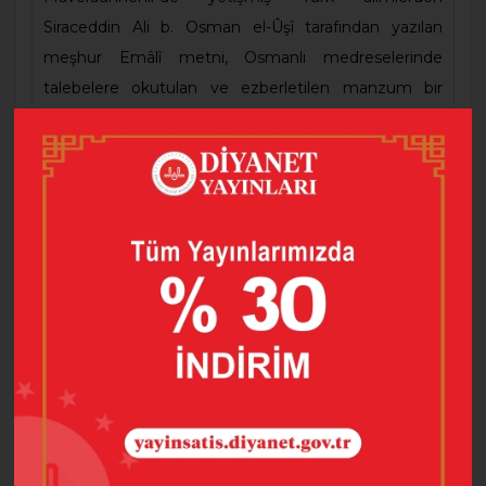
Siraceddin Ali b. Osman el-Ûşî tarafından yazılan
meşhur Emâlî metni, Osmanlı medreselerinde
talebelere okutulan ve ezberletilen manzum bir
akaid risalesidir. Osmanlı dönemi dînî düşüncesinin
örneklerinden birini teşkil eden Şerh-i Tercüme-i
Lâmiyye adlı Türkçe Emâlî şerhi ise 18. yüzyılda
Müslümanların felsefeye, filozoflara ve farklı
mezheplere bakışına dair fikir veren önemli bir
eserdir.
Eser, Osmanlıca metin transkripsiyon yöntemi ile
latinize edilmiş, ilgilenenlerin karşılaştırma yapmaları
maksadıyla da yazma nüshanın orijinal metni de
okuyucunun istifadesine sunulmuştur.
Barkod
9786257396240