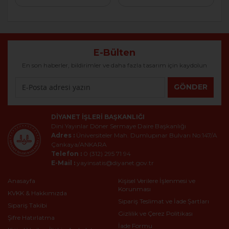
E-Bülten
En son haberler, bildirimler ve daha fazla tasarım için kaydolun
GÖNDER
DIYANET İŞLERI BAŞKANLIĞI
Dini Yayınlar Döner Sermaye Daire Başkanlığı
Adres :
Üniversiteler Mah. Dumlupınar Bulvarı No:147/A
Çankaya/ANKARA
Telefon :
0 (312) 295 71 94
E-Mail :
yayinsatis@diyanet.gov.tr
Anasayfa
Kişisel Verilere İşlenmesi ve
Korunması
KVKK & Hakkımızda
Sipariş Teslimat ve İade Şartları
Sipariş Takibi
Gizlilik ve Çerez Politikası
Şifre Hatırlatma
İade Formu