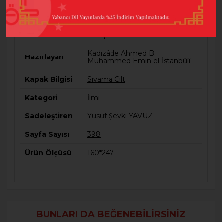
Baskı Sayısı
2
Dil
Türkçe
Kadızâde Ahmed B.
Hazırlayan
Muhammed Emin el-İstanbûlî
Kapak Bilgisi
Sıvama Cilt
Kategori
İlmi
Sadeleştiren
Yusuf Şevki YAVUZ
Sayfa Sayısı
398
Ürün Ölçüsü
160*247
BUNLARI DA BEĞENEBILIRSINIZ