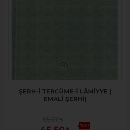
ŞERH-İ TERCÜME-İ LÂMİYYE (
EMALİ ŞERHİ)
65,00
%30
45,50