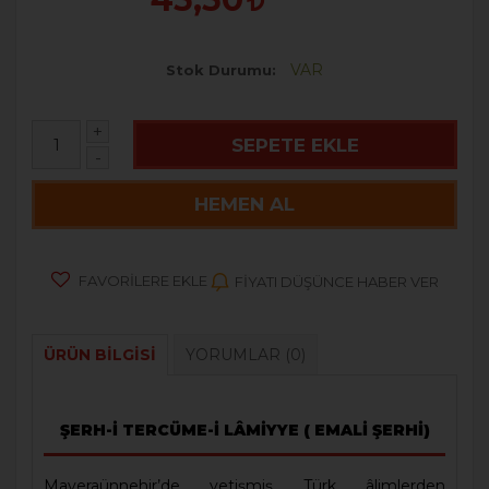
VAR
Stok Durumu
+
SEPETE EKLE
-
HEMEN AL
FAVORILERE EKLE
FIYATI DÜŞÜNCE HABER VER
ÜRÜN BILGISI
YORUMLAR
(0)
ŞERH-İ TERCÜME-İ LÂMİYYE ( EMALİ ŞERHİ)
Maveraünnehir’de yetişmiş Türk âlimlerden