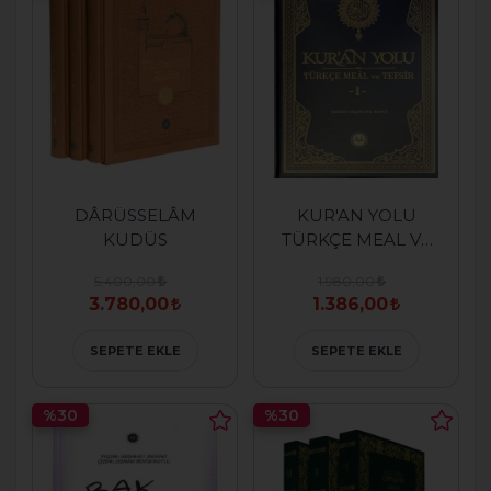
DÂRÜSSELÂM
KUR'AN YOLU
KUDÜS
TÜRKÇE MEAL VE
TEFSİRİ (TAKIM)
5.400,00
1.980,00
3.780,00
1.386,00
SEPETE EKLE
SEPETE EKLE
%30
%30