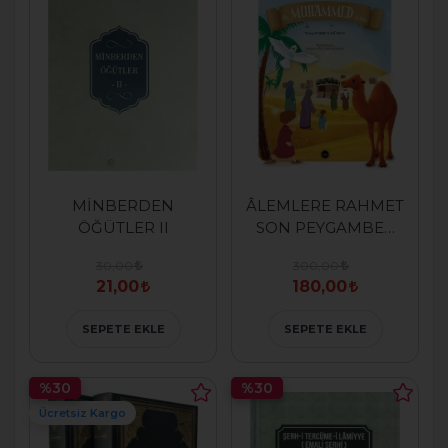
MİNBERDEN
ÂLEMLERE RAHMET
ÖĞÜTLER II
SON PEYGAMBER
HZ. MUHAMMED
30,00
300,00
(SAV)
21,00
180,00
SEPETE EKLE
SEPETE EKLE
%30
%30
Ücretsiz Kargo