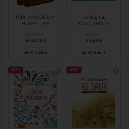
TARİHİMİZDE DİN
GÜNEŞ İLE
HİZMETLERİ
KOVALAMACA
TEŞKİLATLARI VE
1.200,00
135,00
DİYANET İŞLERİ
840,00
94,50
REİSLİĞİ
SEPETE EKLE
SEPETE EKLE
%30
%30