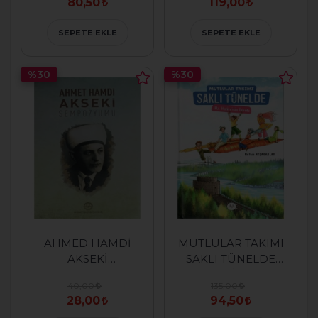
80,50
119,00
SEPETE EKLE
SEPETE EKLE
%30
%30
AHMED HAMDİ
MUTLULAR TAKIMI
AKSEKİ
SAKLI TÜNELDE
SEMPOZYUMU
HZ.HATİCENİN
40,00
135,00
İZİNDE
28,00
94,50