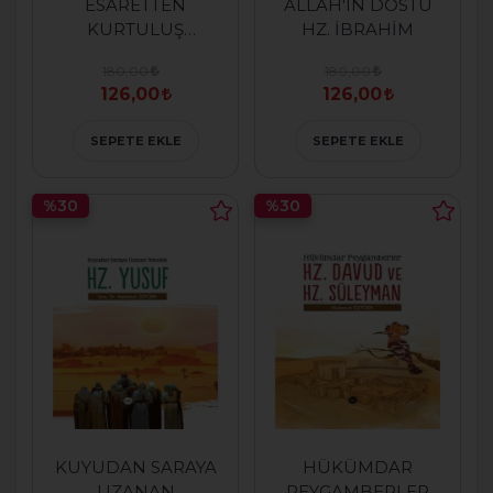
ESARETTEN
ALLAH'IN DOSTU
KURTULUŞ
HZ. İBRAHİM
HZ.MUSA
180,00
180,00
126,00
126,00
SEPETE EKLE
SEPETE EKLE
%30
%30
KUYUDAN SARAYA
HÜKÜMDAR
UZANAN
PEYGAMBERLER