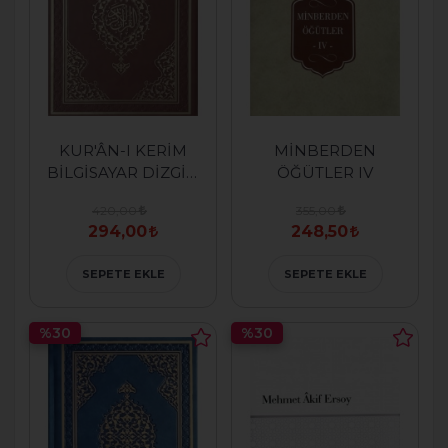
KUR'ÂN-I KERİM
MİNBERDEN
BİLGİSAYAR DİZGİLİ
ÖĞÜTLER IV
( ORTA BOY )
420,00
355,00
294,00
248,50
SEPETE EKLE
SEPETE EKLE
%30
%30