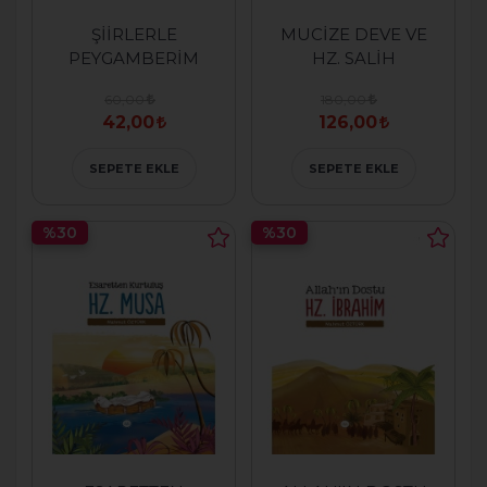
ŞİİRLERLE
MUCİZE DEVE VE
PEYGAMBERİM
HZ. SALİH
60,00
180,00
42,00
126,00
SEPETE EKLE
SEPETE EKLE
%30
%30