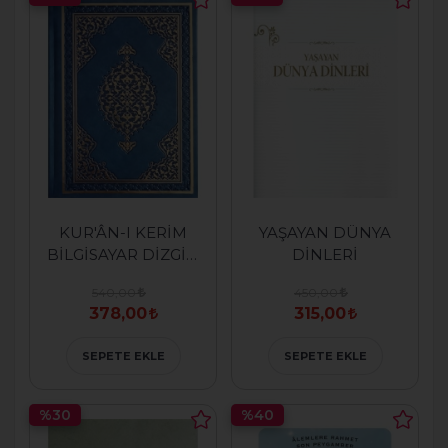
KUR'ÂN-I KERİM
YAŞAYAN DÜNYA
BİLGİSAYAR DİZGİLİ
DİNLERİ
( RAHLE BOY )
540,00
450,00
378,00
315,00
SEPETE EKLE
SEPETE EKLE
%30
%40