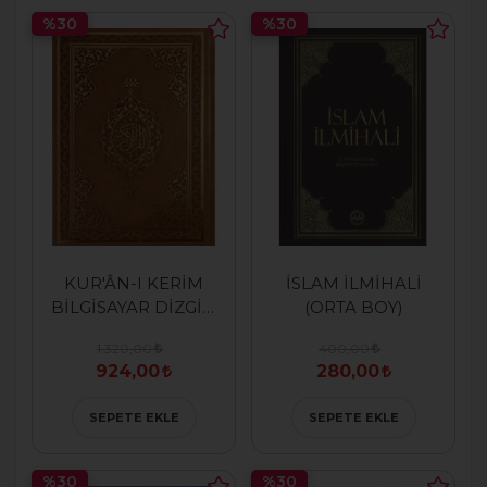
%30
%30
KUR'ÂN-I KERİM
İSLAM İLMİHALİ
BİLGİSAYAR DİZGİLİ
(ORTA BOY)
( CAMİ BOY )
1.320,00
400,00
924,00
280,00
SEPETE EKLE
SEPETE EKLE
%30
%30