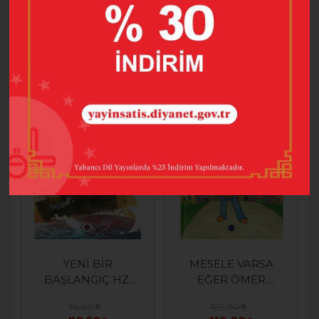
625,00
145,00
437,50
101,50
SEPETE EKLE
SEPETE EKLE
%30
%30
YENİ BİR
MESELE VARSA
BAŞLANGIÇ HZ.
EĞER ÖMER
NUH
TAMÇÖZER
115,00
170,00