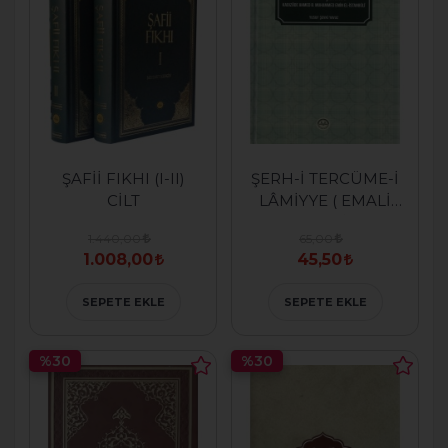
ŞAFİİ FIKHI (I-II)
ŞERH-İ TERCÜME-İ
CİLT
LÂMİYYE ( EMALİ
ŞERHİ)
1.440,00
65,00
1.008,00
45,50
SEPETE EKLE
SEPETE EKLE
%30
%30