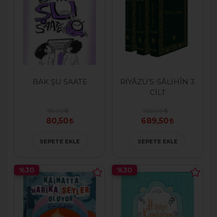
BAK ŞU SAATE
RİYÂZÜ’S-SÂLİHÎN 3
CİLT
115,00
985,00
80,50
689,50
SEPETE EKLE
SEPETE EKLE
%30
%30