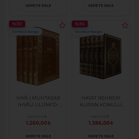
SEPETE EKLE
SEPETE EKLE
%30
%30
Ücretsiz Kargo
Ücretsiz Kargo
İHYÂ ( MUHTASAR
HAYAT REHBERİ
İHYÂU ULÛMİ'D-
KUR'AN KONULU
DÎN TERCÜMESİ)
TEFSİR (ORTA BOY)
1.800,00
1.980,00
1.260,00
1.386,00
SEPETE EKLE
SEPETE EKLE