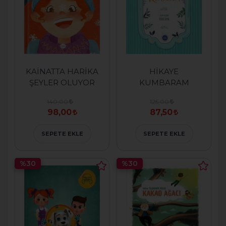
KAİNATTA HARİKA
HİKAYE
ŞEYLER OLUYOR
KUMBARAM
140,00
125,00
98,00
87,50
SEPETE EKLE
SEPETE EKLE
%30
%30