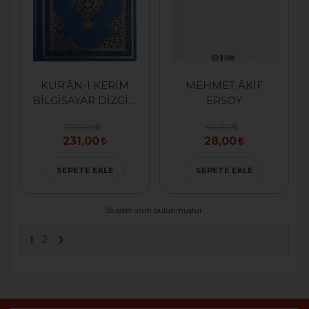
KUR'ÂN-I KERİM
MEHMET ÂKİF
BİLGİSAYAR DİZGİLİ
ERSOY
( HAFIZ BOY )
330,00
40,00
231,00
28,00
SEPETE EKLE
SEPETE EKLE
55 adet ürün bulunmuştur.
1
2