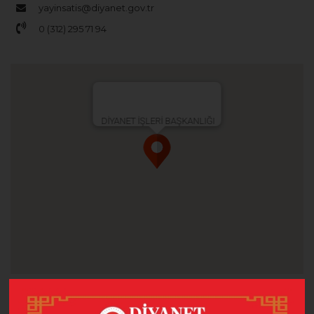
yayinsatis@diyanet.gov.tr
0 (312) 295 71 94
DİYANET İŞLERİ BAŞKANLIĞI
Adınız Soyadınız