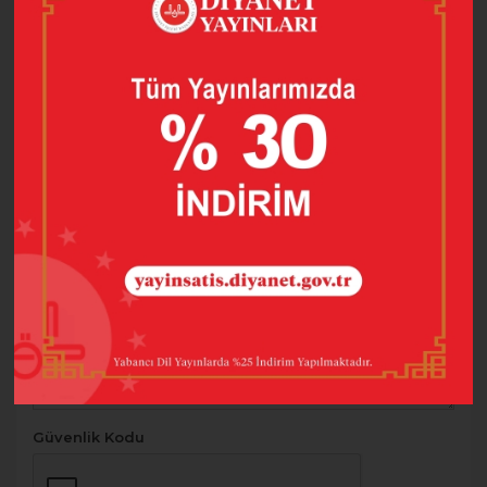
E-Posta Adresiniz
Telefon Numarası
Konu
Mesajınız
Güvenlik Kodu