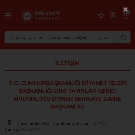
×
0
İLETIŞIM
T.C. CUMHURBAŞKANLIĞI DİYANET İŞLERİ
BAŞKANLIĞI DINI YAYINLAR GENEL
MÜDÜRLÜĞÜ DÖNER SERMAYE DAIRE
BAŞKANLIĞI
Üniversiteler Mah. Dumlupınar Bulvarı No:147/A
Çankaya/ANKARA