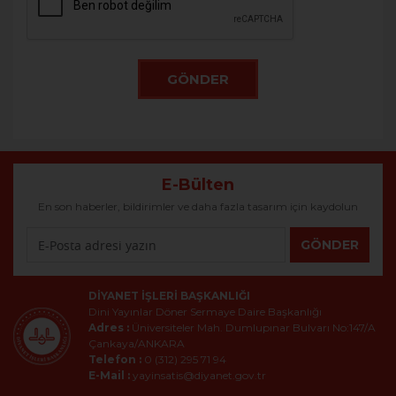
GÖNDER
E-Bülten
En son haberler, bildirimler ve daha fazla tasarım için kaydolun
GÖNDER
DIYANET İŞLERI BAŞKANLIĞI
Dini Yayınlar Döner Sermaye Daire Başkanlığı
Adres :
Üniversiteler Mah. Dumlupınar Bulvarı No:147/A
Çankaya/ANKARA
Telefon :
0 (312) 295 71 94
E-Mail :
yayinsatis@diyanet.gov.tr