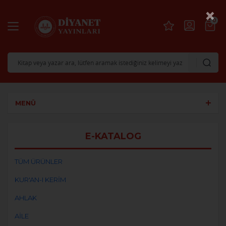
×
0
MENÜ
E-KATALOG
TÜM ÜRÜNLER
KUR'AN-I KERİM
AHLAK
AİLE