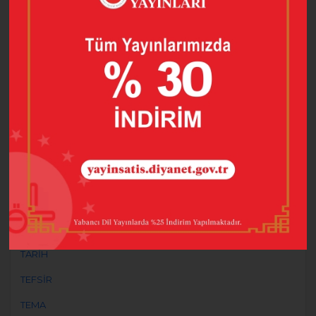
GENEL
HADİS
İLETİŞİM
İLMİ
İSLAM TARİHİ
KADIN
MANEVİ DANIŞMANLIK ve REHBERLİK
MEÂL
MESLEKİ GELİŞİM
SİYER-İ NEBİ
TARİH
TEFSİR
TEMA