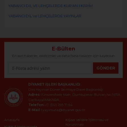
YABANCI DİL VE LEHÇELERDE KUR'AN-I KERİM
YABANCI DİL ve LEHÇELERDE YAYINLAR
E-Bülten
En son haberler, bildirimler ve daha fazla tasarım için kaydolun
GÖNDER
DIYANET İŞLERI BAŞKANLIĞI
Dini Yayınlar Döner Sermaye Daire Başkanlığı
Adres :
Üniversiteler Mah. Dumlupınar Bulvarı No:147/A
Çankaya/ANKARA
Telefon :
0 (312) 295 71 94
E-Mail :
yayinsatis@diyanet.gov.tr
Anasayfa
Kişisel Verilere İşlenmesi ve
Korunması
KVKK & Hakkımızda