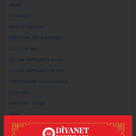
AKAİD
BİYOGRAFİ
BRAİLLE ESERLER
CEP KİTAPLARI VE KARTELA
CÜZ ( ELİF-BA )
ÇOCUK YAYINLARI (4-6 YAŞ)
ÇOCUK YAYINLARI (7-15 YAŞ)
DİN İSTİSMARI İLE MÜCADELE
DÜŞÜNCE
EDEBİYAT - SANAT
FIKIH
GENÇLİK