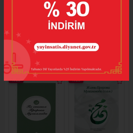
İSLAM'DA AİLE (
BİR MÜBAREK
RUSÇA )
SEFER HAC ( RUSÇA
)
60,00
60,00
45,00
45,00
SEPETE EKLE
SEPETE EKLE
%25
%25