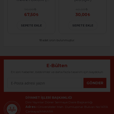
RUSÇA )
90,00
40,00
67,50
30,00
SEPETE EKLE
SEPETE EKLE
18 adet ürün bulunmuştur.
E-Bülten
En son haberler, bildirimler ve daha fazla tasarım için kaydolun
GÖNDER
DIYANET İŞLERI BAŞKANLIĞI
Dini Yayınlar Döner Sermaye Daire Başkanlığı
Adres :
Üniversiteler Mah. Dumlupınar Bulvarı No:147/A
Çankaya/ANKARA