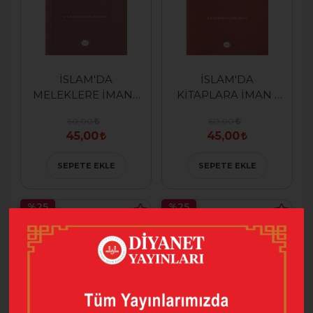
İSLAM'DA
İSLAM'DA
MELEKLERE İMAN (
KİTAPLARA İMAN (
RUSÇA )
RUSÇA )
60,00
60,00
45,00
45,00
SEPETE EKLE
SEPETE EKLE
%25
%25