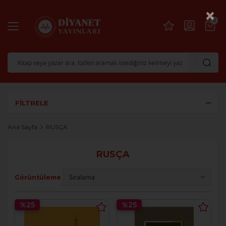
×
0
FILTRELE
Ana Sayfa
RUSÇA
RUSÇA
Görüntüleme
%25
%25