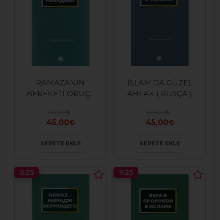
RAMAZANIN
İSLAM'DA GÜZEL
BEREKETİ ORUÇ (
AHLAK ( RUSÇA )
RUSÇA )
60,00
60,00
45,00
45,00
SEPETE EKLE
SEPETE EKLE
%25
%25