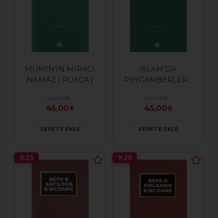
MÜMİN'İN MİRACI
İSLAM'DA
NAMAZ ( RUSÇA )
PEYGAMBERLERE
İMAN ( RUSÇA )
60,00
60,00
45,00
45,00
SEPETE EKLE
SEPETE EKLE
%25
%25