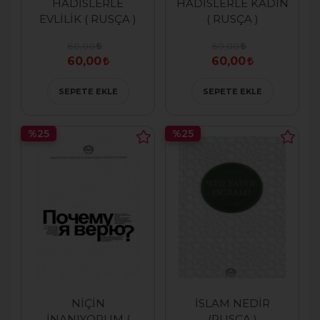
HADİSLERLE
HADİSLERLE KADIN
EVLİLİK ( RUSÇA )
( RUSÇA )
80,00
80,00
60,00
60,00
SEPETE EKLE
SEPETE EKLE
%25
%25
NİÇİN
İSLAM NEDİR
İNANIYORUM (
(RUSÇA )