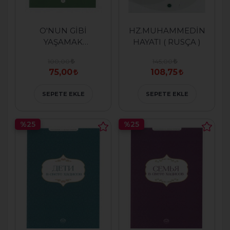
O'NUN GİBİ
HZ.MUHAMMEDİN
YAŞAMAK
HAYATI ( RUSÇA )
PEYGAMBERİN
100,00
145,00
İZİNDE ( RUSÇA )
75,00
108,75
SEPETE EKLE
SEPETE EKLE
%25
%25