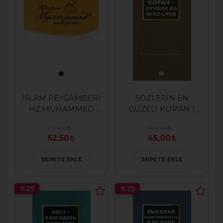
İSLAM PEYGAMBERİ
SÖZLERİN EN
HZ.MUHAMMED
GÜZELİ KUR'AN (
DİYORKİ ( RUSÇA )
RUSÇA )
70,00
60,00
52,50
45,00
SEPETE EKLE
SEPETE EKLE
%25
%25