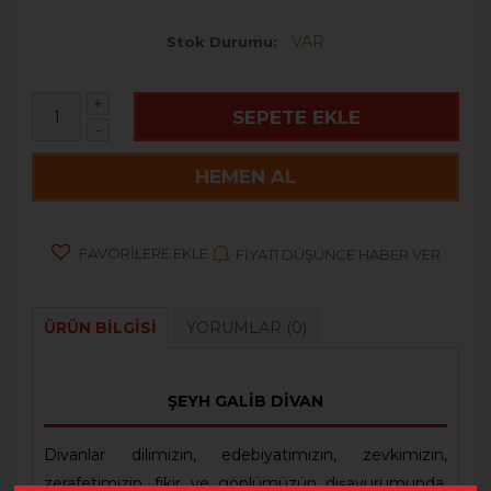
VAR
Stok Durumu
+
SEPETE EKLE
-
HEMEN AL
FAVORILERE EKLE
FIYATI DÜŞÜNCE HABER VER
ÜRÜN BILGISI
YORUMLAR
(0)
ŞEYH GALİB DİVAN
Divanlar dilimizin, edebiyatımızın, zevkimizin,
zerafetimizin, fikir ve gönlümüzün dışavurumunda,