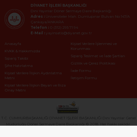
DIYANET İŞLERI BAŞKANLIĞI
Dini Yayınlar Döner Sermaye Daire Başkanlığı
Adres :
Üniversiteler Mah. Dumlupınar Bulvarı No:147/A
Çankaya/ANKARA
Telefon :
0 (312) 295 71 94
E-Mail :
yayinsatis@diyanet.gov.tr
Anasayfa
Kişisel Verilere İşlenmesi ve
Korunması
KVKK & Hakkımızda
Sipariş Teslimat ve İade Şartları
Sipariş Takibi
Gizlilik ve Çerez Politikası
Şifre Hatırlatma
İade Formu
Kişisel Verilere İlişkin Aydınlatma
Metni
İletişim Formu
Kişisel Verilere İlişkin Beyan ve Rıza
Onay Metni
T.C. CUMHURBAŞKANLIĞI DİYANET İŞLERİ BAŞKANLIĞI Dini Yayınlar Genel
Müdürlüğü Döner Sermaye Daire Başkanlığı © 2018. Her hakkı saklıdır.
®
Hipotenüs
Yeni Nesil E-Ticaret Sistemleri ile Hazırlanmıştır.