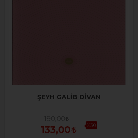
ŞEYH GALİB DİVAN
190,00
%30
133,00