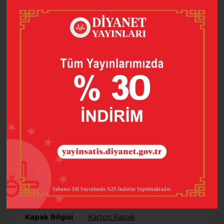
taşınmasında, aktarılmasında önemli bir yere sahiptir.
Bu şiirlerde zaman zaman kendi iç dünyamızın
yansımasını buluruz, zaman zaman ruhumuza
işleyen dokunaklı tasvirler yakalarımız, zaman zaman
da ufkumuzu genişleten açılımlara rastlarız.
Eser, Şeyh Galip’in (ö. 1799) hayatı, eserleri, edebi
şahsiyetine değinerek, ünlü şairin bizzat kendisi
tarafından kaleme alınan eserleri olduğu şekli ile
sunmaktadır.
Barkod
9789751958549
Baskı Sayısı
3
Dil
Türkçe
Hazırlayan
Prof. Dr. Naci OKÇU
Kapak Bilgisi
Karton Kapak