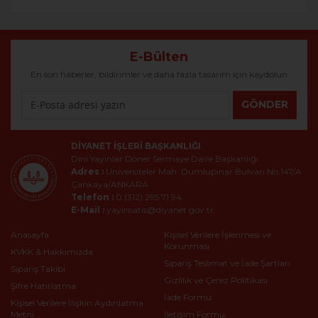
E-Bülten
En son haberler, bildirimler ve daha fazla tasarım için kaydolun
GÖNDER
DIYANET İŞLERI BAŞKANLIĞI
Dini Yayınlar Döner Sermaye Daire Başkanlığı
Adres :
Üniversiteler Mah. Dumlupınar Bulvarı No:147/A
Çankaya/ANKARA
Telefon :
0 (312) 295 71 94
E-Mail :
yayinsatis@diyanet.gov.tr
Anasayfa
Kişisel Verilere İşlenmesi ve
Korunması
KVKK & Hakkımızda
Sipariş Teslimat ve İade Şartları
Sipariş Takibi
Gizlilik ve Çerez Politikası
Şifre Hatırlatma
İade Formu
Kişisel Verilere İlişkin Aydınlatma
Metni
İletişim Formu