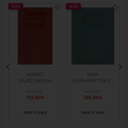
%30
%30
HİKMET
KADI
BURCUNDAN
BURHÂNETTİN VE
ŞİİRLER
ŞİİRİ
160,00
180,00
112,00
126,00
SEPETE EKLE
SEPETE EKLE