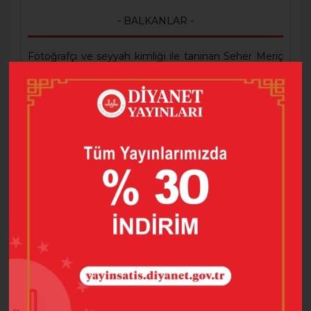
- BALKANLAR -
Fotoğrafçı ve seyyah kimliği ile tanınan Seher Meriç
tarafından gezip gördüğü yerleri akıcı bir üslup ile
okuyucuyla paylaştığı, okuyucu üzerinde anlatılan
yerlerle ilgili gidip görme etkisi oluşturan bir eserdir.
Eserde; Bosna Hersek, Arnavutluk, Kosova,
Bulgaristan, Yunanistan, Kuzey Makedonya,
Macaristan, Romanya, Sırbistan ve Karadağ
bölgelerinde bulunan doğal ve tarihî güzellikleri
okuyucuyla buluşturmuş ve yazılarını fotoğraflarla
süslemiştir. Eser
Balkanlardaki Osmanlı eserleri ve
tarihi mirası hakkında okuyucuda derin izler
bırakmaktadır.