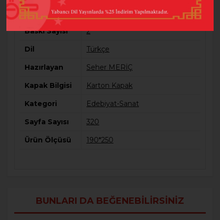
Barkod
9786254356513
Baskı Sayısı
2
Dil
Türkçe
Hazırlayan
Seher MERİÇ
Kapak Bilgisi
Karton Kapak
Kategori
Edebiyat-Sanat
Sayfa Sayısı
320
Ürün Ölçüsü
190*250
BUNLARI DA BEĞENEBILIRSINIZ