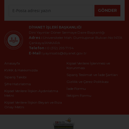
GÖNDER
DIYANET İŞLERI BAŞKANLIĞI
Dini Yayınlar Döner Sermaye Daire Başkanlığı
Adres :
Üniversiteler Mah. Dumlupınar Bulvarı No:147/A
Çankaya/ANKARA
Telefon :
0 (312) 295 71 94
E-Mail :
yayinsatis@diyanet.gov.tr
Anasayfa
Kişisel Verilere İşlenmesi ve
Korunması
KVKK & Hakkımızda
Sipariş Teslimat ve İade Şartları
Sipariş Takibi
Gizlilik ve Çerez Politikası
Şifre Hatırlatma
İade Formu
Kişisel Verilere İlişkin Aydınlatma
Metni
İletişim Formu
Kişisel Verilere İlişkin Beyan ve Rıza
Onay Metni