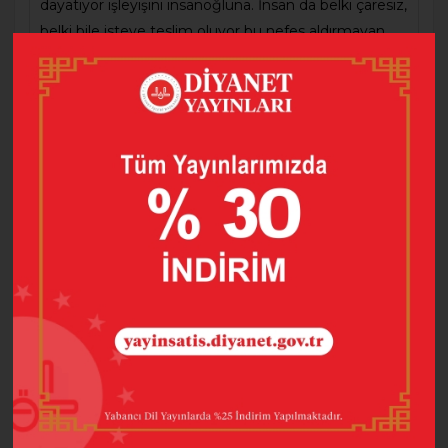
dayatıyor işleyişini insanoğluna. İnsan da belki çaresiz,
belki bile isteye teslim oluyor bu nefes aldırmayan
işleyişe. Üstelik nefes alamayışın esiri olarak, bu işleyiş
çarkının en sağlam dişlisi olmaya gönül koyarak.
Okunana dek sessizliğini koruyan yazılar, okuyucuyla
buluştuğunda yeniden yazılır ve istekli bir çift gözle
yeniden hayat bulur. Kitap takvim 2019’dan derlenen
denemelerden oluşan “Gün Işığında Denemeler”
eseri sade, samimi anlatımıyla hayatın içinden anları
ve bizi kendi hikâyemize yaklaştırarak anlatıyor.
Barkod
9786254351501
Basım Tarihi
2025
Baskı Sayısı
3
Dil
Türkçe