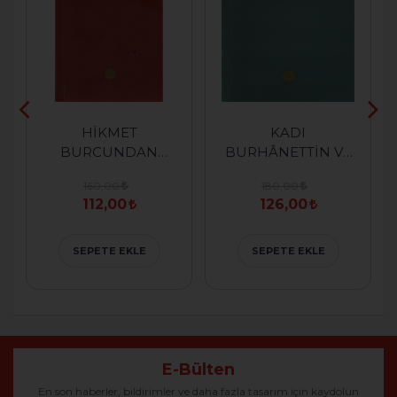
HİKMET
KADI
BURCUNDAN
BURHÂNETTİN VE
ŞİİRLER
ŞİİRİ
160,00
180,00
112,00
126,00
SEPETE EKLE
SEPETE EKLE
E-Bülten
En son haberler, bildirimler ve daha fazla tasarım için kaydolun