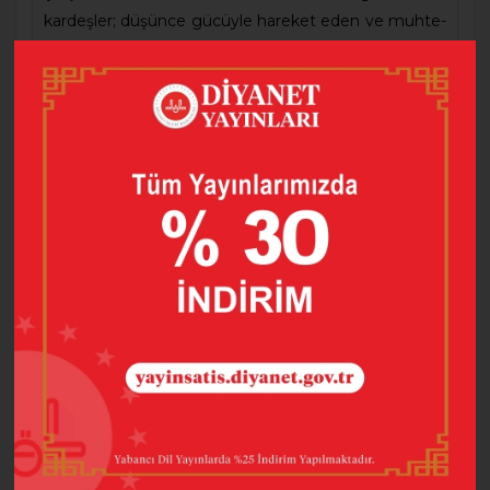
kardeşler; düşünce gücüyle hareket eden ve muhte­
şem tekerlekli sandalyesiyle seyahat eden küçük bir
kız çocuğu. Antep Fıstığının içinde gökyüzünde
dolaşan bir erkek çocuğu, zıp zıp zıplayan bir dede,
bir anda on iki yaş gençleşerek hayalle­rine kavuşan
iki arkadaş yer alıyor. Her biri, sürprizlerle ve
maceralarla dolu bir gün geçirmek üzere seçiliyorlar
ve kakao ağacının dalları arasından hayret verici bir
yolculuğa başlıyorlar. Sen de heyecan verici bu
yolculuğa katılmak istersen haydi durma, çevir
sayfaları!
Barkod
9786257137560
Baskı Sayısı
4
Dil
Türkçe
Hazırlayan
Mine Taşdemir KULUÇ