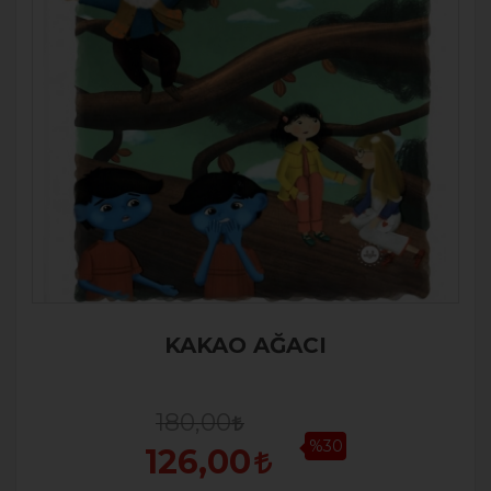
KAKAO AĞACI
180,00
%30
126,00