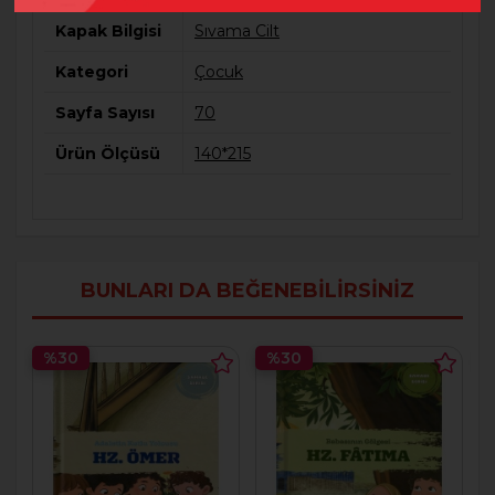
Kapak Bilgisi
Sıvama Cilt
Kategori
Çocuk
Sayfa Sayısı
70
Ürün Ölçüsü
140*215
BUNLARI DA BEĞENEBILIRSINIZ
%30
%30