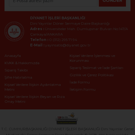
GÖNDER
DIYANET İŞLERI BAŞKANLIĞI
Dini Yayınlar Döner Sermaye Daire Başkanlığı
Adres :
Üniversiteler Mah. Dumlupınar Bulvarı No:147/A
Çankaya/ANKARA
Telefon :
0 (312) 295 71 94
E-Mail :
yayinsatis@diyanet.gov.tr
Anasayfa
Kişisel Verilere İşlenmesi ve
Korunması
KVKK & Hakkımızda
Sipariş Teslimat ve İade Şartları
Sipariş Takibi
Gizlilik ve Çerez Politikası
Şifre Hatırlatma
İade Formu
Kişisel Verilere İlişkin Aydınlatma
Metni
İletişim Formu
Kişisel Verilere İlişkin Beyan ve Rıza
Onay Metni
T.C. CUMHURBAŞKANLIĞI DİYANET İŞLERİ BAŞKANLIĞI Dini Yayınlar Genel
Müdürlüğü Döner Sermaye Daire Başkanlığı © 2018. Her hakkı saklıdır.