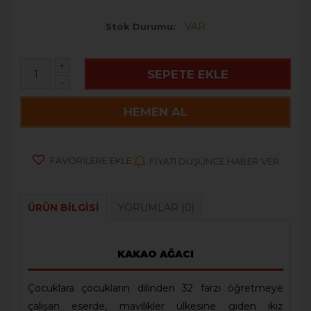
VAR
Stok Durumu
+
SEPETE EKLE
-
HEMEN AL
FAVORILERE EKLE
FIYATI DÜŞÜNCE HABER VER
ÜRÜN BILGISI
YORUMLAR
(0)
KAKAO AĞACI
Çocuklara çocukların dilinden 32 farzı öğretmeye
çalışan eserde, mavilikler ülkesine giden ikiz