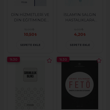
DİN HİZMETLERİ VE
İSLAM'IN SALGIN
DİN EĞİTİMİNDE
HASTALIKLARA
TÜRKİYE
BAKIŞI
15,00
6,00
TECRÜBESİ
10,50
4,20
SEPETE EKLE
SEPETE EKLE
%30
%30