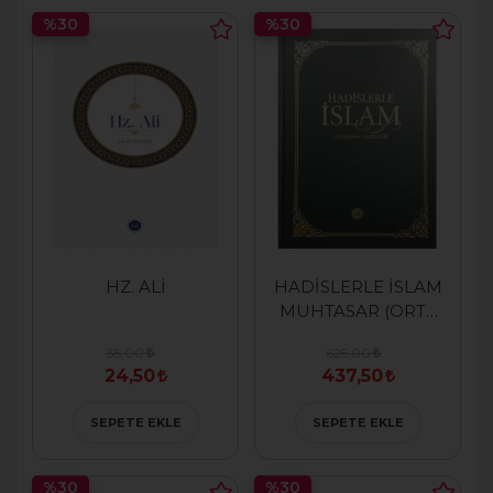
%30
%30
HZ. ALİ
HADİSLERLE İSLAM
MUHTASAR (ORTA
BOY)
35,00
625,00
24,50
437,50
SEPETE EKLE
SEPETE EKLE
%30
%30