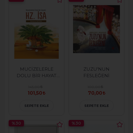
MUCİZELERLE
ZUZU'NUN
DOLU BİR HAYAT
FESLEĞENİ
HZ.İSA
145,00
100,00
101,50
70,00
SEPETE EKLE
SEPETE EKLE
%30
%30