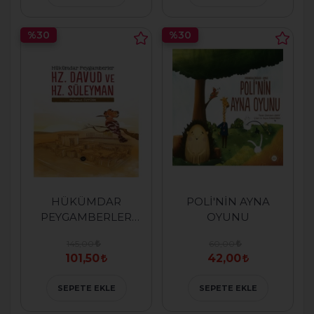
%30
%30
HÜKÜMDAR
POLİ'NİN AYNA
PEYGAMBERLER
OYUNU
HZ.DAVUT VE
145,00
60,00
HZ.SÜLEYMAN
101,50
42,00
SEPETE EKLE
SEPETE EKLE