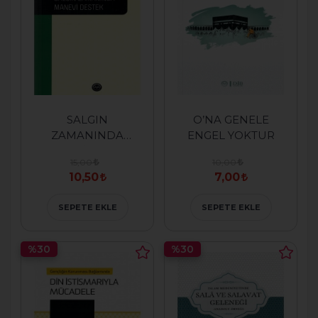
SALGIN
O’NA GENELE
ZAMANINDA
ENGEL YOKTUR
MANEVİ DESTEK
15,00
10,00
10,50
7,00
SEPETE EKLE
SEPETE EKLE
%30
%30