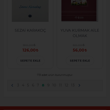
SEZAİ KARAKOÇ
YUVA KURMAK AİLE
OLMAK
180,00
80,00
126,00
56,00
SEPETE EKLE
SEPETE EKLE
731 adet ürün bulunmuştur.
3
4
5
6
7
8
9
10
11
12
13