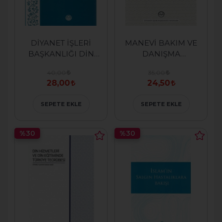
DİYANET İŞLERİ
MANEVİ BAKIM VE
BAŞKANLIĞI DİN
DANIŞMA
İŞLERİ YÜKSEK
PSİKOLOJİSİ
40,00
35,00
KURULU
(KAVRAM,KURAM
28,00
24,50
(TARİHÇE,OLUŞUM,İŞLEYİŞ,
VE UYGULAMALAR )
VE FAALİYETLER)
SEPETE EKLE
SEPETE EKLE
%30
%30