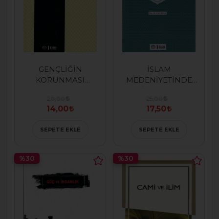
GENÇLİĞİN
İSLAM
KORUNMASI
MEDENİYETİNDE
BAĞLAMINDA DİN
SALÂ VE SALAVAT
20,00
25,00
İSTİSMARIYLA
GELENEĞİ
14,00
17,50
MÜCADELE
SEPETE EKLE
SEPETE EKLE
%30
%30