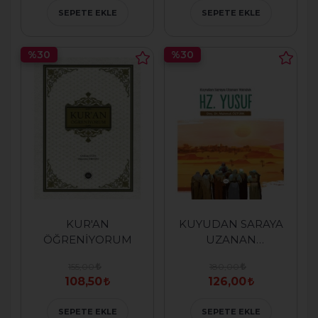
SEPETE EKLE
SEPETE EKLE
%30
%30
KUR'AN
KUYUDAN SARAYA
ÖĞRENİYORUM
UZANAN
YOLCULUK
155,00
180,00
HZ.YUSUF
108,50
126,00
SEPETE EKLE
SEPETE EKLE