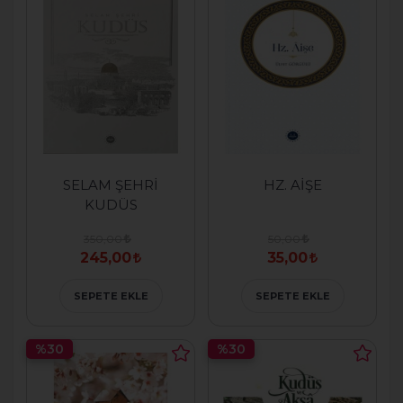
SELAM ŞEHRİ
HZ. AİŞE
KUDÜS
350,00
50,00
245,00
35,00
SEPETE EKLE
SEPETE EKLE
%30
%30