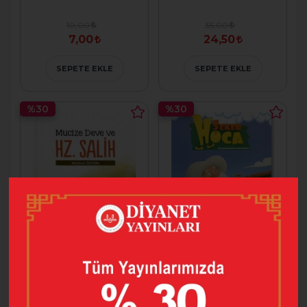
10,00
35,00
7,00
24,50
SEPETE EKLE
SEPETE EKLE
%30
%30
MUCİZE DEVE VE
ŞEKER HOCA KİM
HZ. SALİH
BİLECEK