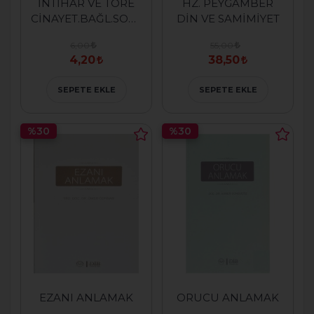
İNTİHAR VE TÖRE
HZ. PEYGAMBER
CİNAYET.BAĞL.SOSYAL
DİN VE SAMİMİYET
SORU.VE İSLAM
6,00
55,00
4,20
38,50
SEPETE EKLE
SEPETE EKLE
%30
%30
EZANI ANLAMAK
ORUCU ANLAMAK