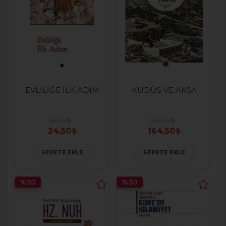
EVLİLİĞE İLK ADIM
KUDÜS VE AKSA
35,00
235,00
24,50
164,50
SEPETE EKLE
SEPETE EKLE
%30
%30