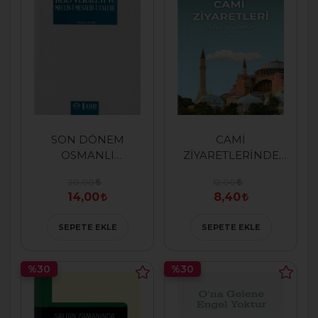
SON DÖNEM
CAMİ
OSMANLI
ZİYARETLERİNDE
MEDRESELERİNDE
SIKÇA SORULAN
20,00
12,00
DERS VEKALETİ VE
SORULAR
14,00
8,40
MECLİS-İ MESALİH-İ
TALEBE
SEPETE EKLE
SEPETE EKLE
%30
%30