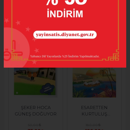
180,00
50,00
126,00
35,00
SEPETE EKLE
SEPETE EKLE
%30
%30
ŞEKER HOCA
ESARETTEN
GÜNEŞ DOĞUYOR
KURTULUŞ
HZ.MUSA
50,00
180,00