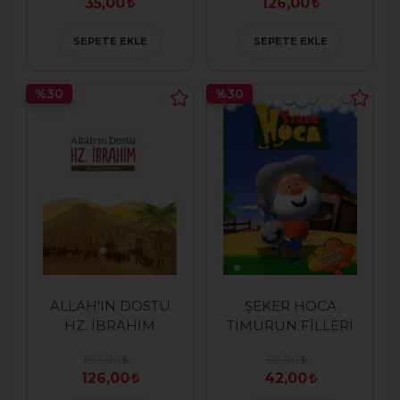
35,00
126,00
SEPETE EKLE
SEPETE EKLE
%30
%30
ALLAH'IN DOSTU
ŞEKER HOCA
HZ. İBRAHİM
TİMURUN FİLLERİ
180,00
60,00
126,00
42,00