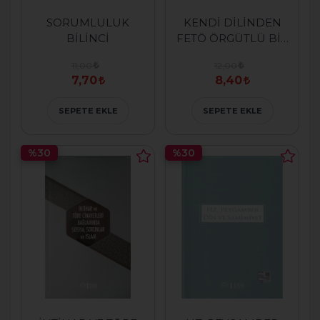
SORUMLULUK
KENDİ DİLİNDEN
BİLİNCİ
FETÖ ÖRGÜTLÜ BİR
DİN İSTİSMARI
11,00
12,00
7,70
8,40
SEPETE EKLE
SEPETE EKLE
%30
%30