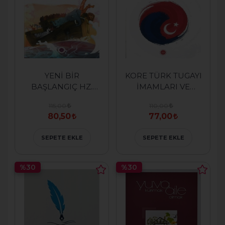
YENİ BİR
KORE TÜRK TUGAYI
BAŞLANGIÇ HZ.
İMAMLARI VE
NUH
KORE'DE İSLAMİYET
115,00
110,00
80,50
77,00
SEPETE EKLE
SEPETE EKLE
%30
%30