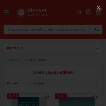
×
0
FILTRELE
Ana Sayfa
Promosyon Etiketi
promosyon etiketi
Görüntüleme
%30
%30