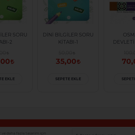
GİLER SORU
DİNİ BİLGİLER SORU
OSM
ABI-2
KİTABI-1
DEVLETİ
DÖNEMİ
,00
50,00
100,
ÜST 
,00
35,00
70,
TE EKLE
SEPETE EKLE
SEPET
r ve daha fazla tasarım için