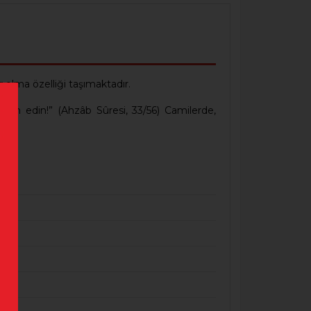
 olma özelliği taşımaktadır.
elam edin!” (Ahzâb Sûresi, 33/56) Camilerde,