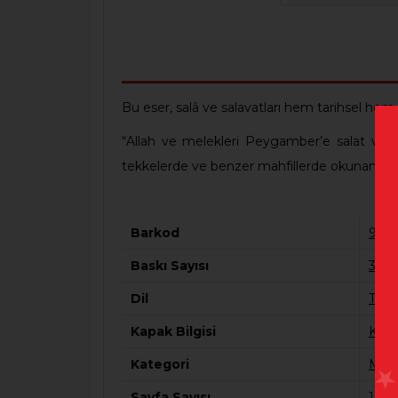
Bu eser, salâ ve salavatları hem tarihsel hem
“Allah ve melekleri Peygamber’e salat ve se
tekkelerde ve benzer mahfillerde okunan bütün
Barkod
978
Baskı Sayısı
3
Dil
Türk
Kapak Bilgisi
Kart
Kategori
Mesl
Sayfa Sayısı
192