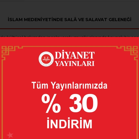
İSLAM MEDENİYETİNDE SALÂ VE SALAVAT GELENEĞİ
 de kültürel bakımdan inceleyerek, musiki alanında kaynak bir eser
lam ederler. Siz de ey inananlar! O’na teslimiyetle salat ve s
 salâ formları bu emri hayata geçirmenin farklı şekillerindendir.
9751966988
çe
on Kapak
eki Gelişim