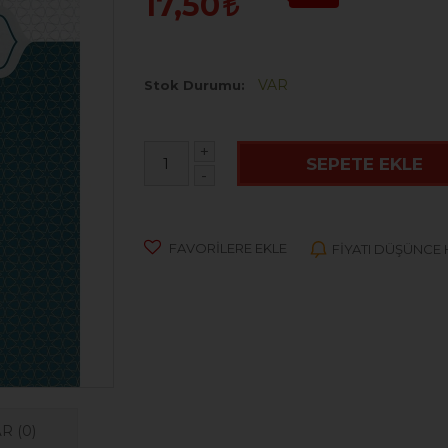
17,50
VAR
Stok Durumu
+
SEPETE EKLE
-
FAVORILERE EKLE
FIYATI DÜŞÜNCE
AR
(0)