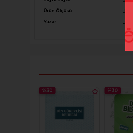
Ürün Ölçüsü
160*
Yazar
Doç.
%30
%30