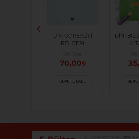
A ADANMIŞ
DİN GÖREVLİSİ
DİNİ BİL
NÜLLER
REHBERİ
KİT
0,00
100,00
50
7,00
70,00
35
ETE EKLE
SEPETE EKLE
SEPE
En son haberler, bildirimle