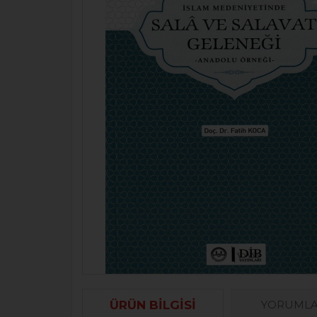
ÜRÜN BILGISI
YORUML