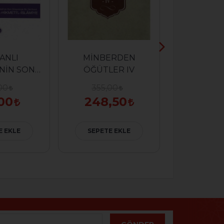
SÜNNETİN 
TEBLİĞ V
ANLI
MİNBERDEN
110,0
NİN SON
ÖĞÜTLER IV
77,
NDE BİR
00
355,00
KURUL
00
248,50
SEPETE
E EKLE
SEPETE EKLE