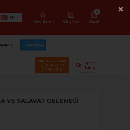
×
0
TR
Favorilerim
Giriş Yap
Sepet
ARIMIZ
E-Katalog
1000 TL VE ÜZERİ
Sipariş
K A R G O
Takip
ÜCRETSİZ
Â VE SALAVAT GELENEĞİ