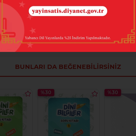
240
 Dr. Fatih KOCA
BUNLARI DA BEĞENEBILIRSINIZ
%30
%30