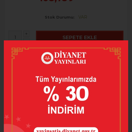
VAR
Stok Durumu
+
SEPETE EKLE
-
HEMEN AL
FAVORILERE EKLE
FIYATI DÜŞÜNCE HABER VER
ÜRÜN BILGISI
YORUMLAR
(0)