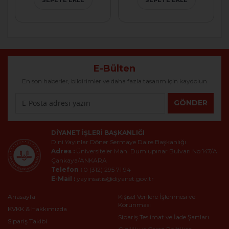
E-Bülten
En son haberler, bildirimler ve daha fazla tasarım için kaydolun
GÖNDER
DIYANET İŞLERI BAŞKANLIĞI
Dini Yayınlar Döner Sermaye Daire Başkanlığı
Adres :
Üniversiteler Mah. Dumlupınar Bulvarı No:147/A
Çankaya/ANKARA
Telefon :
0 (312) 295 71 94
E-Mail :
yayinsatis@diyanet.gov.tr
Anasayfa
Kişisel Verilere İşlenmesi ve
Korunması
KVKK & Hakkımızda
Sipariş Teslimat ve İade Şartları
Sipariş Takibi