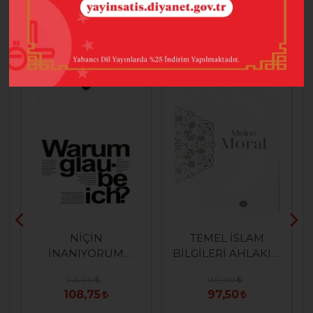
BUNLARI DA BEĞENEBILIRSINIZ
%25
%25
NİÇİN
TEMEL İSLAM
İNANIYORUM
BİLGİLERİ AHLAKIM
(ALMANCA)
(ALMANCA)
145,00
130,00
108,75
97,50