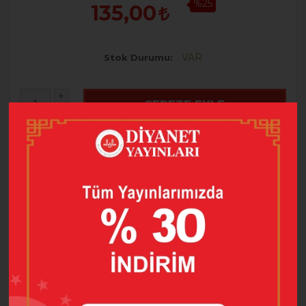
%25
135,00
VAR
Stok Durumu
+
SEPETE EKLE
-
HEMEN AL
FAVORILERE EKLE
FIYATI DÜŞÜNCE HABER VER
ÜRÜN BILGISI
YORUMLAR
(0)