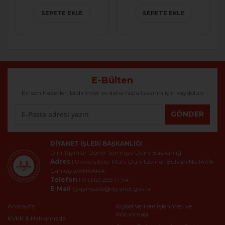
SEPETE EKLE
SEPETE EKLE
E-Bülten
En son haberler, bildirimler ve daha fazla tasarım için kaydolun
GÖNDER
DIYANET İŞLERI BAŞKANLIĞI
Dini Yayınlar Döner Sermaye Daire Başkanlığı
Adres :
Üniversiteler Mah. Dumlupınar Bulvarı No:147/A
Çankaya/ANKARA
Telefon :
0 (312) 295 71 94
E-Mail :
yayinsatis@diyanet.gov.tr
Anasayfa
Kişisel Verilere İşlenmesi ve
Korunması
KVKK & Hakkımızda