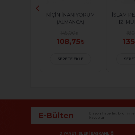
M NEDİR
NİÇİN İNANIYORUM
İSLAM P
MANCA)
(ALMANCA)
HZ. M
DİYOR Kİ
0,00
145,00
180
2,50
108,75
135
ETE EKLE
SEPETE EKLE
SEPE
E-Bülten
En son haberler, bildirimle
kaydolun
DIYANET İŞLERI BAŞKANLIĞI