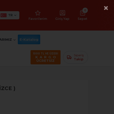
×
0
TR
Favorilerim
Giriş Yap
Sepet
ARIMIZ
E-Katalog
1000 TL VE ÜZERİ
Sipariş
K A R G O
Takip
ÜCRETSİZ
ZCE )