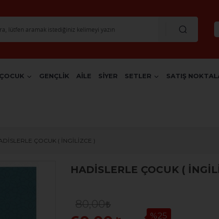
ÇOCUK
GENÇLİK
AİLE
SİYER
SETLER
SATIŞ NOKTAL
ADİSLERLE ÇOCUK ( İNGİLİZCE )
HADİSLERLE ÇOCUK ( İNGİLİ
80,00
%25