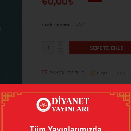
60,00
VAR
Stok Durumu
+
SEPETE EKLE
-
FAVORILERE EKLE
FIYATI DÜŞÜNCE
AR
(0)