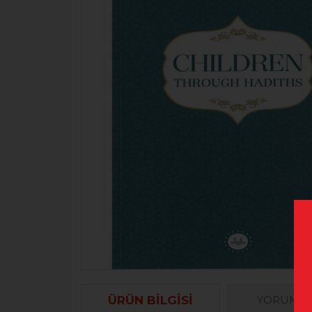
ÜRÜN BILGISI
YORUML