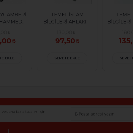
EYGAMBERİ
TEMEL İSLAM
TEMEL
UHAMMED
BİLGİLERİ AHLAKIM
BİLGİLERİ İBADETİM
 (ALMANCA)
(ALMANCA)
(ALM
,00
130,00
180,
,00
97,50
135
TE EKLE
SEPETE EKLE
SEPET
r ve daha fazla tasarım için