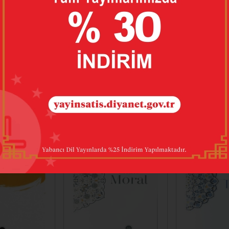
BUNLARI DA BEĞENEBILIRSINIZ
%25
%25