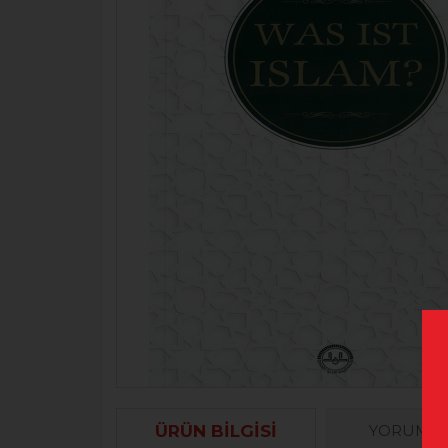
ÜRÜN BILGISI
YORUML