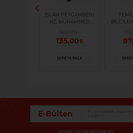
İNANIYORUM
İSLAM PEYGAMBERİ
TEME
MANCA)
HZ. MUHAMMED
BİLGİLERİ AHLA
DİYOR Kİ (ALMANCA)
(AL
5,00
180,00
130
8,75
135,00
97
ETE EKLE
SEPETE EKLE
SEPE
E-Bülten
En son haberler, bildirimle
kaydolun
DIYANET İŞLERI BAŞKANLIĞI