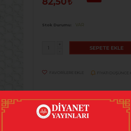
82,50
VAR
Stok Durumu
+
SEPETE EKLE
-
FAVORILERE EKLE
FIYATI DÜŞÜNCE
AR
(0)