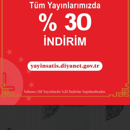
BUNLARI DA BEĞENEBILIRSINIZ
%25
%25