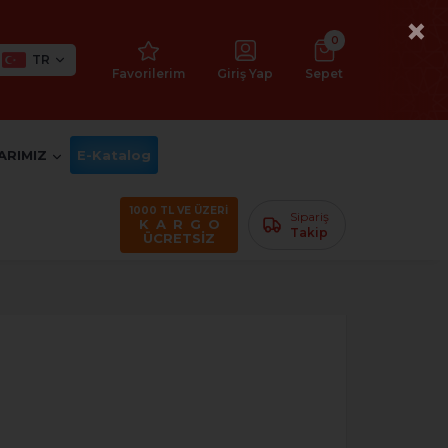
×
0
TR
Favorilerim
Giriş Yap
Sepet
ARIMIZ
E-Katalog
1000 TL VE ÜZERİ
Sipariş
K A R G O
Takip
ÜCRETSİZ