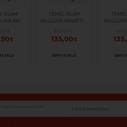
L İSLAM
TEMEL İSLAM
TEMEL
KIM
BİLGİLERİ İBADETİM
BİLGİLERİ İNANCI
MANCA)
(ALMANCA)
(ALM
,00
180,00
180,
,50
135,00
135
TE EKLE
SEPETE EKLE
SEPET
r ve daha fazla tasarım için