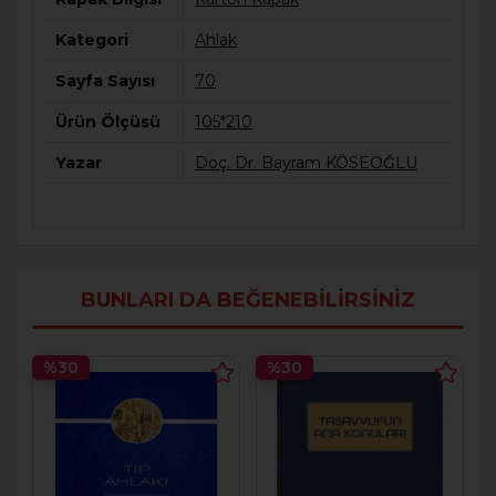
Kategori
Ahlak
Sayfa Sayısı
70
Ürün Ölçüsü
105*210
Yazar
Doç. Dr. Bayram KÖSEOĞLU
BUNLARI DA BEĞENEBILIRSINIZ
%30
%30