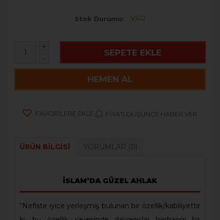
VAR
Stok Durumu
+
SEPETE EKLE
-
HEMEN AL
FAVORILERE EKLE
FIYATI DÜŞÜNCE HABER VER
ÜRÜN BILGISI
YORUMLAR
(0)
İSLAM’DA GÜZEL AHLAK
“Nefiste iyice yerleşmiş bulunan bir özellik/kabiliyettir
ki, bu özellik sayesinde davranışlar herhangi bir