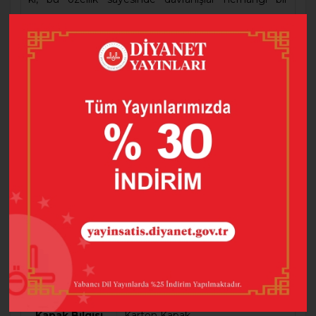
zorlamaya ihtiyaç kalmaksızın kendiliğinden kolayca
ortaya çıkar” şeklinde tarif edilen “ahlak” kavramının
davranışlarımıza yansıması, Kur’an ve Sünnete göre
Güzel ahlakın anlatıldığı eserde “Bir Müslümanda
Bulunması Gereken Ahlaki Güzellikler”e de
değinilmiştir.
“Müminlerin iman bakımından en olgun olanları,
ahlak yönünden en güzel olanlarıdır.” (Tirmizi, Rada,
11)
Barkod
9786057519887
Baskı Sayısı
4
Dil
Türkçe
Kapak Bilgisi
Karton Kapak