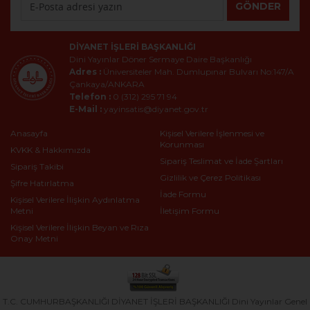
GÖNDER
DIYANET İŞLERI BAŞKANLIĞI
Dini Yayınlar Döner Sermaye Daire Başkanlığı
Adres :
Üniversiteler Mah. Dumlupınar Bulvarı No:147/A
Çankaya/ANKARA
Telefon :
0 (312) 295 71 94
E-Mail :
yayinsatis@diyanet.gov.tr
Anasayfa
Kişisel Verilere İşlenmesi ve
Korunması
KVKK & Hakkımızda
Sipariş Teslimat ve İade Şartları
Sipariş Takibi
Gizlilik ve Çerez Politikası
Şifre Hatırlatma
İade Formu
Kişisel Verilere İlişkin Aydınlatma
Metni
İletişim Formu
Kişisel Verilere İlişkin Beyan ve Rıza
Onay Metni
T.C. CUMHURBAŞKANLIĞI DİYANET İŞLERİ BAŞKANLIĞI Dini Yayınlar Genel