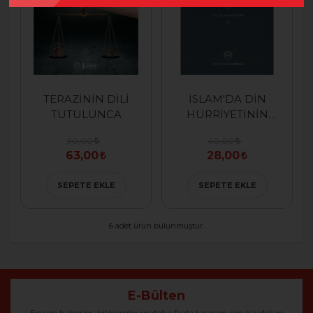
TERAZİNİN DİLİ
İSLAM'DA DİN
TUTULUNCA
HÜRRİYETİNİN
TEMELLERİ
90,00
40,00
63,00
28,00
SEPETE EKLE
SEPETE EKLE
6 adet ürün bulunmuştur.
E-Bülten
En son haberler, bildirimler ve daha fazla tasarım için kaydolun