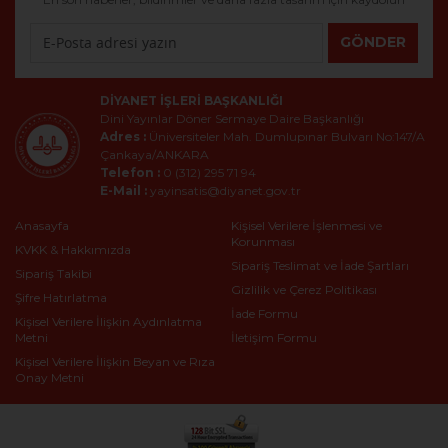
GÖNDER
DIYANET İŞLERI BAŞKANLIĞI
Dini Yayınlar Döner Sermaye Daire Başkanlığı
Adres :
Üniversiteler Mah. Dumlupınar Bulvarı No:147/A
Çankaya/ANKARA
Telefon :
0 (312) 295 71 94
E-Mail :
yayinsatis@diyanet.gov.tr
Anasayfa
Kişisel Verilere İşlenmesi ve
Korunması
KVKK & Hakkımızda
Sipariş Teslimat ve İade Şartları
Sipariş Takibi
Gizlilik ve Çerez Politikası
Şifre Hatırlatma
İade Formu
Kişisel Verilere İlişkin Aydınlatma
Metni
İletişim Formu
Kişisel Verilere İlişkin Beyan ve Rıza
Onay Metni