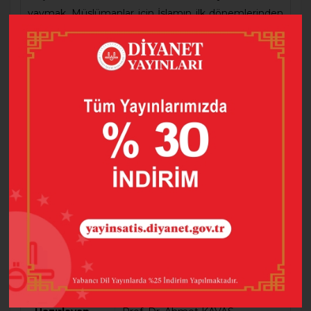
yaymak, Müslümanlar için İslamın ilk dönemlerinden
itibaren bir görev olarak benimsenmiştir. İslam tarihi
boyunca ilk defa İslamiyet adına bir bölge fetih
hareketine girişildiğinde oranın halkının canına,
malına, inancına, örf ve adetlerine dokunmak, zarar
vermek bir tarafa bilakis bunlar koruma altına
alınmıştır.
Eser, Filistin, Endonezya, Hindistan, Katar, Kuveyt,
Pakistan, Tunus, Özbekistan, Suudi Arabistan,
Arnavutluk, Bosna-Hersek, Kosova gibi İslam
ülkelerini ve tarihini anlatmaktadır.
Barkod
9786257396547
Baskı Sayısı
2
Dil
Türkçe