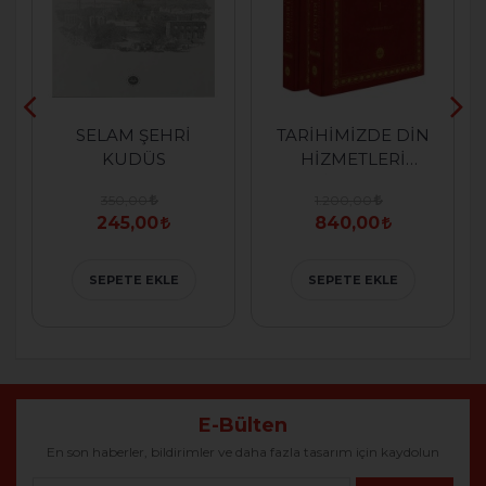
SELAM ŞEHRİ
TARİHİMİZDE DİN
KUDÜS
HİZMETLERİ
TEŞKİLATLARI VE
350,00
1.200,00
DİYANET İŞLERİ
245,00
840,00
REİSLİĞİ
SEPETE EKLE
SEPETE EKLE
E-Bülten
En son haberler, bildirimler ve daha fazla tasarım için kaydolun