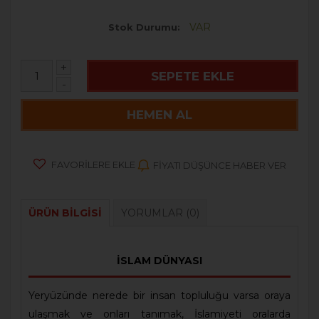
VAR
Stok Durumu
+
SEPETE EKLE
-
HEMEN AL
FAVORILERE EKLE
FIYATI DÜŞÜNCE HABER VER
ÜRÜN BILGISI
YORUMLAR
(0)
İSLAM DÜNYASI
Yeryüzünde nerede bir insan topluluğu varsa oraya
ulaşmak ve onları tanımak, İslamiyeti oralarda