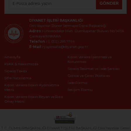
GÖNDER
DIYANET İŞLERI BAŞKANLIĞI
Dini Yayınlar Döner Sermaye Daire Başkanlığı
Adres :
Üniversiteler Mah. Dumlupınar Bulvarı No:147/A
Çankaya/ANKARA
Telefon :
0 (312) 295 71 94
E-Mail :
yayinsatis@diyanet.gov.tr
Anasayfa
Kişisel Verilere İşlenmesi ve
Korunması
KVKK & Hakkımızda
Sipariş Teslimat ve İade Şartları
Sipariş Takibi
Gizlilik ve Çerez Politikası
Şifre Hatırlatma
İade Formu
Kişisel Verilere İlişkin Aydınlatma
Metni
İletişim Formu
Kişisel Verilere İlişkin Beyan ve Rıza
Onay Metni
T.C. CUMHURBAŞKANLIĞI DİYANET İŞLERİ BAŞKANLIĞI Dini Yayınlar Genel