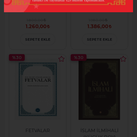
İHYÂ ( MUHTASAR
HAYAT REHBERİ
İHYÂU ULÛMİ'D-
KUR'AN KONULU
DÎN TERCÜMESİ)
TEFSİR (ORTA BOY)
1.800,00
1.980,00
1.260,00
1.386,00
SEPETE EKLE
SEPETE EKLE
%30
%30
FETVALAR
İSLAM İLMİHALİ