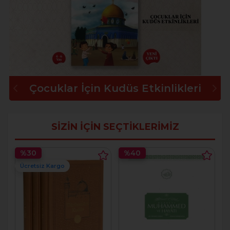
Çocuklar İçin Kudüs Etkinlikleri
SİZİN İÇİN SEÇTİKLERİMİZ
%30
%40
Ücretsiz Kargo