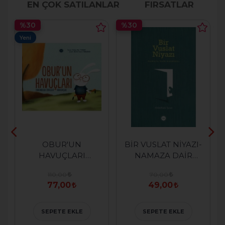
EN ÇOK SATILANLAR
FIRSATLAR
%30
%30
Yeni
OBUR'UN
BİR VUSLAT NİYAZI-
HAVUÇLARI
NAMAZA DAİR
(FARKINDALIK
HASBİHAL-
110,00
70,00
ÖYKÜLERİ)
77,00
49,00
ARKADAŞLIK
SEPETE EKLE
SEPETE EKLE