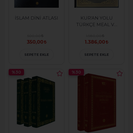
İSLAM DİNİ ATLASI
KUR'AN YOLU
TÜRKÇE MEAL VE
TEFSİRİ (TAKIM)
500,00
1.980,00
350,00
1.386,00
SEPETE EKLE
SEPETE EKLE
%30
%30