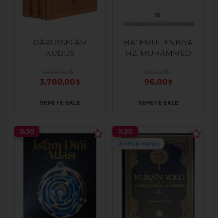
DÂRÜSSELÂM
HATEMÜL ENBİYA
KUDÜS
HZ. MUHAMMED
VE HAYATI
5.400,00
160,00
3.780,00
96,00
SEPETE EKLE
SEPETE EKLE
%30
%30
Ücretsiz Kargo