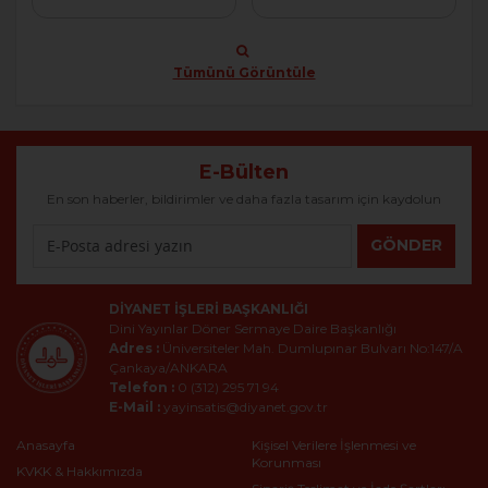
Tümünü Görüntüle
E-Bülten
En son haberler, bildirimler ve daha fazla tasarım için kaydolun
GÖNDER
DIYANET İŞLERI BAŞKANLIĞI
Dini Yayınlar Döner Sermaye Daire Başkanlığı
Adres :
Üniversiteler Mah. Dumlupınar Bulvarı No:147/A
Çankaya/ANKARA
Telefon :
0 (312) 295 71 94
E-Mail :
yayinsatis@diyanet.gov.tr
Anasayfa
Kişisel Verilere İşlenmesi ve
Korunması
KVKK & Hakkımızda