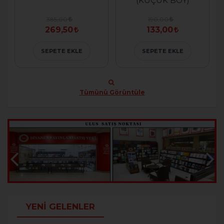
(KÜÇÜK BOY)
385,00
190,00
269,50
133,00
SEPETE EKLE
SEPETE EKLE
Tümünü Görüntüle
YENI GELENLER