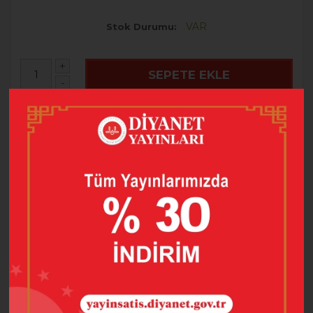
VAR
Stok Durumu
+
SEPETE EKLE
-
HEMEN AL
FAVORILERE EKLE
FIYATI DÜŞÜNCE HABER VER
ÜRÜN BILGISI
YORUMLAR
(0)
BUNLARI DA BEĞENEBILIRSINIZ