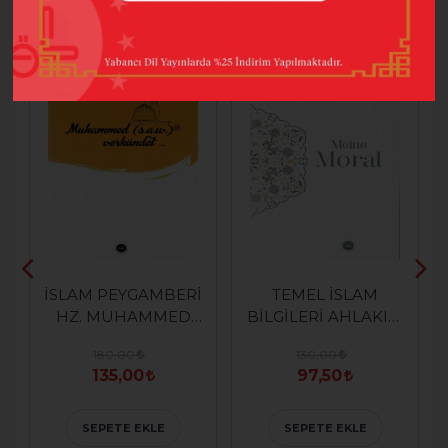
%25
%25
İSLAM PEYGAMBERİ
TEMEL İSLAM
HZ. MUHAMMED
BİLGİLERİ AHLAKIM
DİYOR Kİ
(ALMANCA)
180,00
130,00
(ALMANCA)
135,00
97,50
SEPETE EKLE
SEPETE EKLE