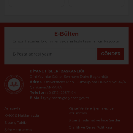
E-Bülten
En son haberler, bildirimler ve daha fazla tasarım için kaydolun
GÖNDER
DIYANET İŞLERI BAŞKANLIĞI
Dini Yayınlar Döner Sermaye Daire Başkanlığı
Adres :
Üniversiteler Mah. Dumlupınar Bulvarı No:147/A
Çankaya/ANKARA
Telefon :
0 (312) 295 71 94
E-Mail :
yayinsatis@diyanet.gov.tr
Anasayfa
Kişisel Verilere İşlenmesi ve
Korunması
KVKK & Hakkımızda
Sipariş Teslimat ve İade Şartları
Sipariş Takibi
Gizlilik ve Çerez Politikası
Şifre Hatırlatma