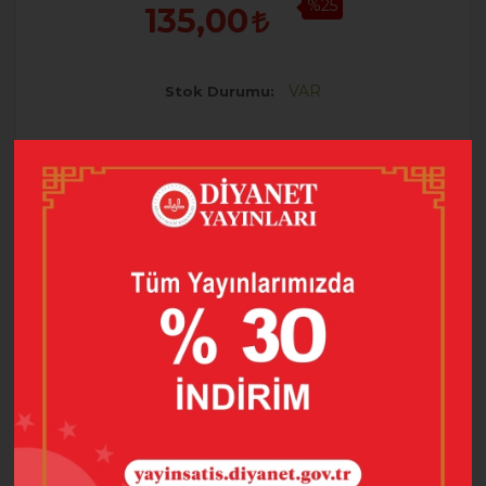
%25
135,00
VAR
Stok Durumu
+
SEPETE EKLE
-
HEMEN AL
FAVORILERE EKLE
FIYATI DÜŞÜNCE HABER VER
ÜRÜN BILGISI
YORUMLAR
(0)