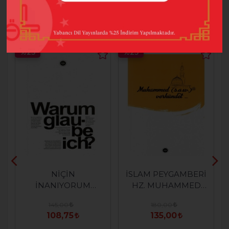
BUNLARI DA BEĞENEBILIRSINIZ
%25
%25
NİÇİN
İSLAM PEYGAMBERİ
İNANIYORUM
HZ. MUHAMMED
(ALMANCA)
DİYOR Kİ
145,00
180,00
(ALMANCA)
108,75
135,00