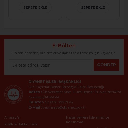
SEPETE EKLE
SEPETE EKLE
E-Bülten
En son haberler, bildirimler ve daha fazla tasarım için kaydolun
GÖNDER
DIYANET İŞLERI BAŞKANLIĞI
Dini Yayınlar Döner Sermaye Daire Başkanlığı
Adres :
Üniversiteler Mah. Dumlupınar Bulvarı No:147/A
Çankaya/ANKARA
Telefon :
0 (312) 295 71 94
E-Mail :
yayinsatis@diyanet.gov.tr
Anasayfa
Kişisel Verilere İşlenmesi ve
Korunması
KVKK & Hakkımızda