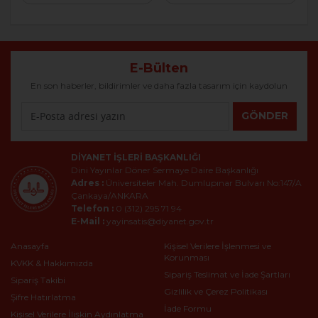
E-Bülten
En son haberler, bildirimler ve daha fazla tasarım için kaydolun
GÖNDER
DIYANET İŞLERI BAŞKANLIĞI
Dini Yayınlar Döner Sermaye Daire Başkanlığı
Adres :
Üniversiteler Mah. Dumlupınar Bulvarı No:147/A
Çankaya/ANKARA
Telefon :
0 (312) 295 71 94
E-Mail :
yayinsatis@diyanet.gov.tr
Anasayfa
Kişisel Verilere İşlenmesi ve
Korunması
KVKK & Hakkımızda
Sipariş Teslimat ve İade Şartları
Sipariş Takibi
Gizlilik ve Çerez Politikası
Şifre Hatırlatma
İade Formu
Kişisel Verilere İlişkin Aydınlatma