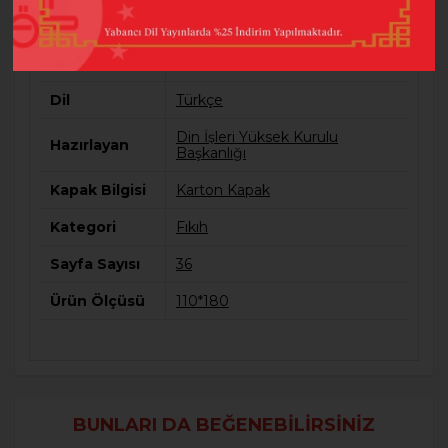
Barkod
9789751970329
Baskı Sayısı
3
Dil
Türkçe
Din İşleri Yüksek Kurulu
Hazırlayan
Başkanlığı
Kapak Bilgisi
Karton Kapak
Kategori
Fıkıh
Sayfa Sayısı
36
Ürün Ölçüsü
110*180
BUNLARI DA BEĞENEBILIRSINIZ