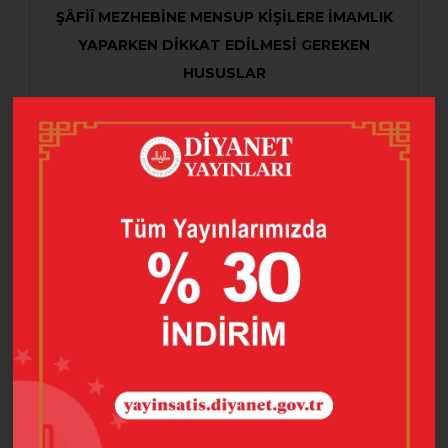
ŞÂFİÎ MEZHEBİNE MENSUP KİŞİLERE İMAMLIK
YAPARKEN DİKKAT EDİLMESİ GEREKEN
HUSUSLAR
Mahiyeti itibari ile imamlık görevi, dini ve sosyal
açıdan önemli bir sorumluluk olduğu için bu görevi
yerine getirecek olanların özveri, ilmi olgunluk, lisan-ı
halden anlama becerisi gibi belli niteliklere sahip
olması gerekmektedir. Bu bağlamda Din görevlisi
mihrap hizmeti yürütürken cemaatin mensup
olduğu mezhebe ait farklı uygulamalara riayet
etmesi de gerekmektedir. Eser, Şafi mezhebinin
görüşleri esas alınarak, Şafi mezhebine mensup
olanların bulunduğu yerde görev yapan din
görevlilerinin bilmesi gereken öncelikli konuları
açıklamak amacıyla hazırlanmıştır.