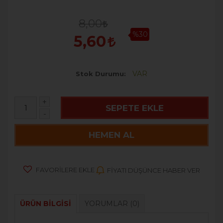
8,00
%30
5,60
VAR
Stok Durumu
+
SEPETE EKLE
-
HEMEN AL
FAVORILERE EKLE
FIYATI DÜŞÜNCE HABER VER
ÜRÜN BILGISI
YORUMLAR
(0)