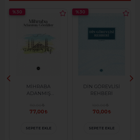
%30
%30
MİHRABA
DİN GÖREVLİSİ
ADANMIŞ
REHBERİ
GÖNÜLLER
110,00
100,00
77,00
70,00
SEPETE EKLE
SEPETE EKLE