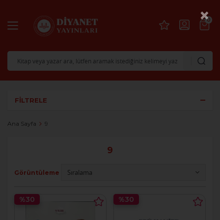
×
0
FILTRELE
Ana Sayfa
9
9
Görüntüleme
%30
%30