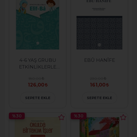
4-6 YAŞ GRUBU
EBÛ HANÎFE
ETKİNLİKLERLE
ELİF-BA
180,00
230,00
126,00
161,00
SEPETE EKLE
SEPETE EKLE
%30
%30