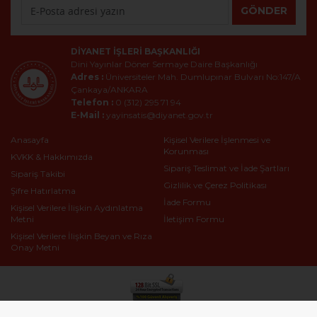
GÖNDER
DIYANET İŞLERI BAŞKANLIĞI
Dini Yayınlar Döner Sermaye Daire Başkanlığı
Adres :
Üniversiteler Mah. Dumlupınar Bulvarı No:147/A
Çankaya/ANKARA
Telefon :
0 (312) 295 71 94
E-Mail :
yayinsatis@diyanet.gov.tr
Anasayfa
Kişisel Verilere İşlenmesi ve
Korunması
KVKK & Hakkımızda
Sipariş Teslimat ve İade Şartları
Sipariş Takibi
Gizlilik ve Çerez Politikası
Şifre Hatırlatma
İade Formu
Kişisel Verilere İlişkin Aydınlatma
Metni
İletişim Formu
Kişisel Verilere İlişkin Beyan ve Rıza
Onay Metni
T.C. CUMHURBAŞKANLIĞI DİYANET İŞLERİ BAŞKANLIĞI Dini Yayınlar Genel