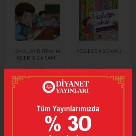
OKULDA BİRTAKIM
FESLEĞEN SOKAĞI
İŞLER (HZ.ÜSAME
´NİN HAYATI)
60,00
60,00
42,00
42,00
SEPETE EKLE
SEPETE EKLE
%30
%30