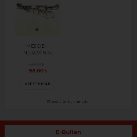
MESCİD-İ
NEBEVİ'NİN
GÖLGESİNDE
140,00
ASHAB-I SUFFE
98,00
SEPETE EKLE
37 adet ürün bulunmuştur.
E-Bülten