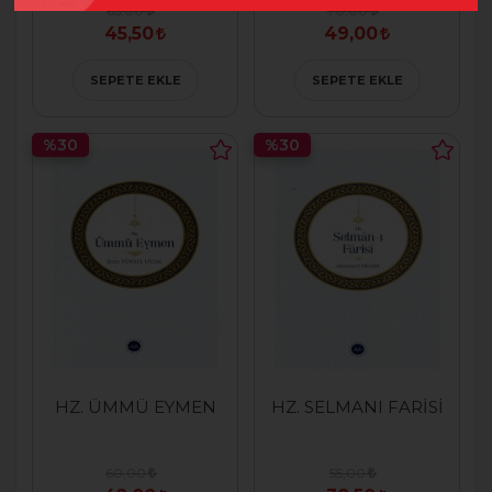
65,00
70,00
45,50
49,00
SEPETE EKLE
SEPETE EKLE
%30
%30
HZ. ÜMMÜ EYMEN
HZ. SELMANI FARİSİ
60,00
55,00