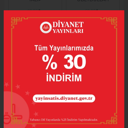
60,00
60,00
42,00
42,00
SEPETE EKLE
SEPETE EKLE
%30
%30
HZ. AMMAR B.
HZ. EBÜ’D-DERDÂ
YASİR