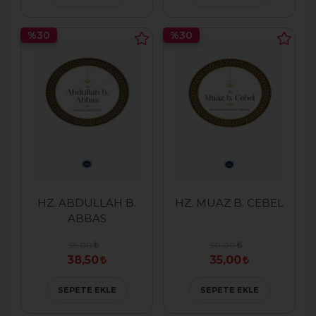
%30
%30
HZ. ABDULLAH B.
HZ. MUAZ B. CEBEL
ABBAS
55,00
50,00
38,50
35,00
SEPETE EKLE
SEPETE EKLE