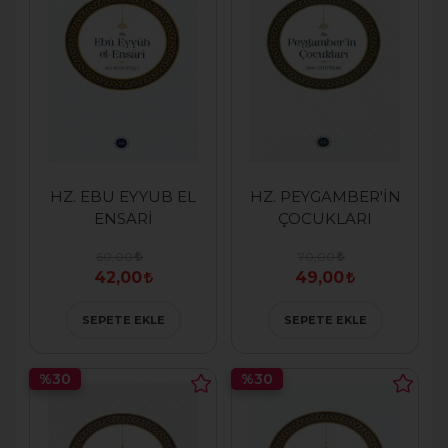
HZ. EBU EYYUB EL
HZ. PEYGAMBER'İN
ENSARİ
ÇOCUKLARI
60,00
70,00
42,00
49,00
SEPETE EKLE
SEPETE EKLE
%30
%30