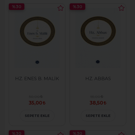
%30
%30
HZ. ENES B. MALİK
HZ. ABBAS
50,00
55,00
35,00
38,50
SEPETE EKLE
SEPETE EKLE
%30
%30