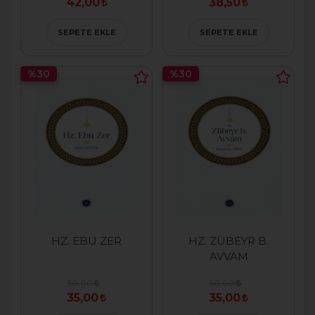
42,00
38,50
SEPETE EKLE
SEPETE EKLE
%30
%30
HZ. EBU ZER
HZ. ZÜBEYR B.
AVVAM
50,00
50,00
35,00
35,00