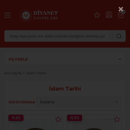
×
0
FILTRELE
Ana Sayfa
İslam Tarihi
İslam Tarihi
Görüntüleme
%30
%30