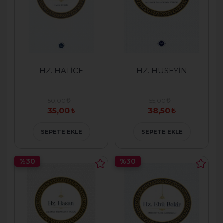
HZ. HATİCE
HZ. HÜSEYİN
50,00
55,00
35,00
38,50
SEPETE EKLE
SEPETE EKLE
%30
%30