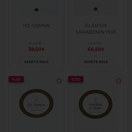
HZ. OSMAN
İSLÂM'DA
SAHABENİN YERİ
VE ÖNEMİ
55,00
95,00
38,50
66,50
SEPETE EKLE
SEPETE EKLE
%30
%30