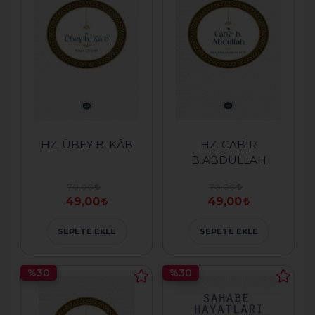
HZ. ÜBEY B. KÂB
HZ. CABİR
B.ABDULLAH
70,00
70,00
49,00
49,00
SEPETE EKLE
SEPETE EKLE
%30
%30