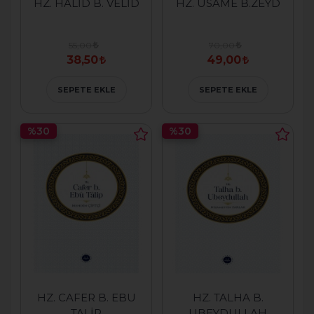
HZ. HÂLİD B. VELİD
HZ. ÜSÂME B.ZEYD
55,00
70,00
38,50
49,00
SEPETE EKLE
SEPETE EKLE
%30
%30
HZ. CAFER B. EBU
HZ. TALHA B.
TALİP
UBEYDULLAH