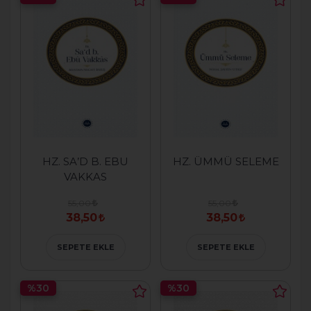
HZ. SA’D B. EBU
HZ. ÜMMÜ SELEME
VAKKAS
55,00
55,00
38,50
38,50
SEPETE EKLE
SEPETE EKLE
%30
%30