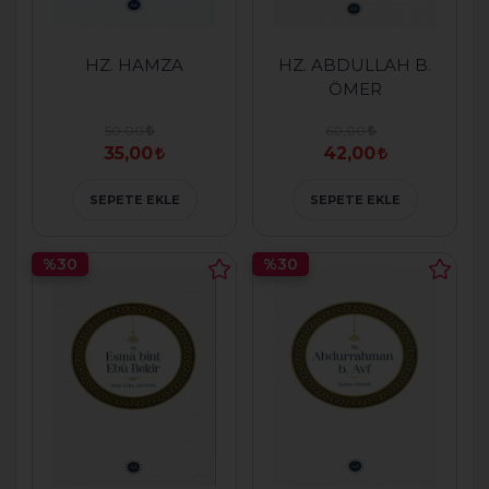
HZ. HAMZA
HZ. ABDULLAH B.
ÖMER
50,00
60,00
35,00
42,00
SEPETE EKLE
SEPETE EKLE
%30
%30