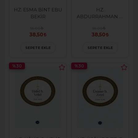
HZ. ESMA BİNT EBU
HZ.
BEKİR
ABDURRAHMAN B.
AVF
55,00
55,00
38,50
38,50
SEPETE EKLE
SEPETE EKLE
%30
%30