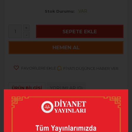
VAR
Stok Durumu
+
SEPETE EKLE
-
HEMEN AL
FAVORILERE EKLE
FIYATI DÜŞÜNCE HABER VER
ÜRÜN BILGISI
YORUMLAR
(0)
Barkod
9786254358548
Basım Tarihi
2025