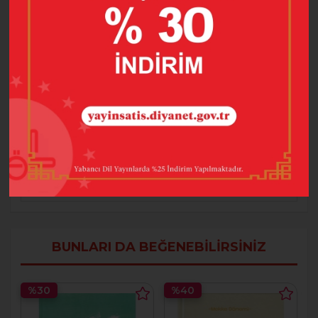
Baskı Sayısı
2
Dil
Türkçe
Hazırlayan
Esra KALPAKÇI
Kapak Bilgisi
Karton Kapak
Kategori
Gençlik
Sayfa Sayısı
79
Ürün Ölçüsü
135*210
BUNLARI DA BEĞENEBILIRSINIZ
%30
%40