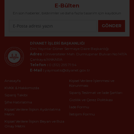
E-Bülten
En son haberler, bildirimler ve daha fazla tasarım için kaydolun
GÖNDER
DIYANET İŞLERI BAŞKANLIĞI
Dini Yayınlar Döner Sermaye Daire Başkanlığı
Adres :
Üniversiteler Mah. Dumlupınar Bulvarı No:147/A
Çankaya/ANKARA
Telefon :
0 (312) 295 71 94
E-Mail :
yayinsatis@diyanet.gov.tr
Anasayfa
Kişisel Verilere İşlenmesi ve
Korunması
KVKK & Hakkımızda
Sipariş Teslimat ve İade Şartları
Sipariş Takibi
Gizlilik ve Çerez Politikası
Şifre Hatırlatma
İade Formu
Kişisel Verilere İlişkin Aydınlatma
Metni
İletişim Formu
Kişisel Verilere İlişkin Beyan ve Rıza
Onay Metni