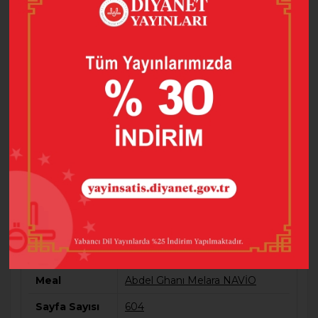
KUR'ÂN-I KERİM VE UKRAYNACA MEALİ (ORTA
BOY)
Barkod
9789751962669
Baskı Sayısı
5
Dil/Meal
İspanyolca
Kapak Bilgisi
Sıvama Cilt
Kategori
Kuran’ı Kerimler
Meal
Abdel Ghanı Melara NAVİO
Sayfa Sayısı
604