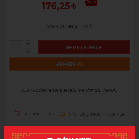
%25
176,25
VAR
Stok Durumu
+
SEPETE EKLE
-
HEMEN AL
NOT: Kapak rengini seçebilme olanağı yoktur..
FAVORILERE EKLE
FIYATI DÜŞÜNCE HABER VER
ÜRÜN BILGISI
YORUMLAR
(0)