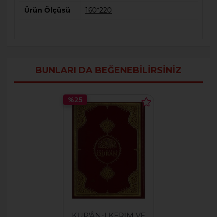
Ürün Ölçüsü
160*220
BUNLARI DA BEĞENEBILIRSINIZ
%25
KUR'ÂN-I KERİM VE