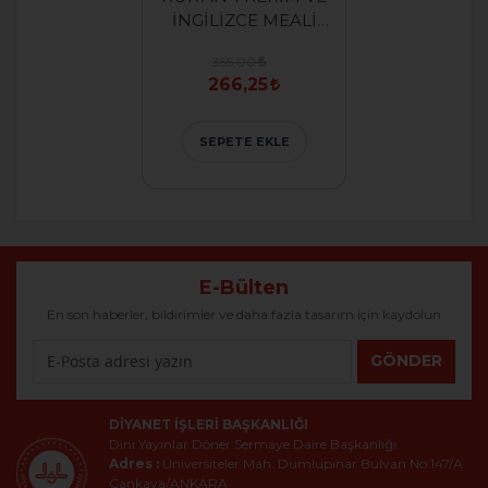
İNGİLİZCE MEALİ
(ORTA BOY)
355,00
266,25
SEPETE EKLE
E-Bülten
En son haberler, bildirimler ve daha fazla tasarım için kaydolun
GÖNDER
DIYANET İŞLERI BAŞKANLIĞI
Dini Yayınlar Döner Sermaye Daire Başkanlığı
Adres :
Üniversiteler Mah. Dumlupınar Bulvarı No:147/A
Çankaya/ANKARA