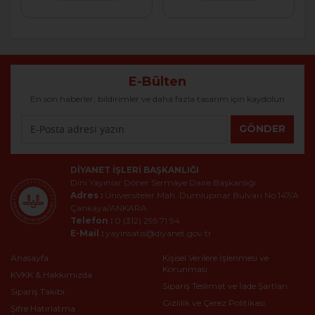
E-Bülten
En son haberler, bildirimler ve daha fazla tasarım için kaydolun
GÖNDER
DIYANET İŞLERI BAŞKANLIĞI
Dini Yayınlar Döner Sermaye Daire Başkanlığı
Adres :
Üniversiteler Mah. Dumlupınar Bulvarı No:147/A
Çankaya/ANKARA
Telefon :
0 (312) 295 71 94
E-Mail :
yayinsatis@diyanet.gov.tr
Anasayfa
Kişisel Verilere İşlenmesi ve
Korunması
KVKK & Hakkımızda
Sipariş Teslimat ve İade Şartları
Sipariş Takibi
Gizlilik ve Çerez Politikası
Şifre Hatırlatma