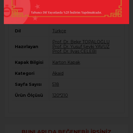
Barkod
9789751962935
Baskı Sayısı
8
Dil
Türkçe
Prof. Dr. Bekir TOPALOĞLU
Hazırlayan
Prof. Dr. Yusuf Şevki YAVUZ
Prof. Dr. İlyas ÇELEBİ
Kapak Bilgisi
Karton Kapak
Kategori
Akaid
Sayfa Sayısı
518
Ürün Ölçüsü
120*210
BUNLARI DA BEĞENEBILIRSINIZ