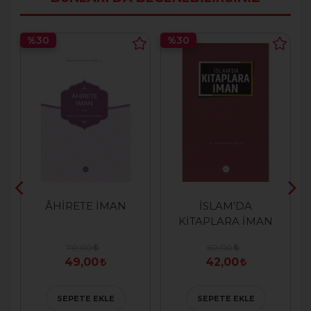
%30
%30
ÂHİRETE İMAN
İSLAM'DA
KİTAPLARA İMAN
70,00
60,00
49,00
42,00
SEPETE EKLE
SEPETE EKLE