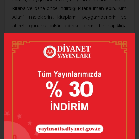
kitaba ve daha önce indirdiği kitaba iman edin. Kim
Allah’ı, meleklerini, kitaplarını, peygamberlerini ve
ahiret gününü inkâr ederse derin bir sapıklığa
düşmüş olur.” buyurarak iman konularına vurgu
yapmıştır. Diyanet İşleri Başkanlığı vatandaşların
kafasında inançla ilgili oluşabilecek soru ve sorunlar
hakkında sahih dini bilgiyi sunmak amacıyla “İnanç
Kitaplar Serisi” hazırlanmıştır.
Serinin ikinci kitabı olan bu eserde; İslam’da bilgi ve
varlık, Din-amel ve İslam, İman ve İslam inanç
kavramlarının tanımı, esasları ve şartları, İman-amel
ilişkisi gibi konular ayrıntılı bir şekilde açıklanmıştır.
Ayrıca eserde; iman esasları bölümler halinde ayrıntılı
bir şekilde açıklanarak her bölüm altında konuyla ilgili
sorular ve cevaplar yer almaktadır.