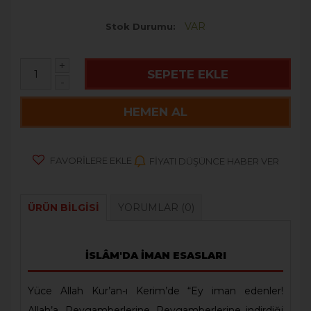
VAR
Stok Durumu
+
SEPETE EKLE
-
HEMEN AL
FAVORILERE EKLE
FIYATI DÜŞÜNCE HABER VER
ÜRÜN BILGISI
YORUMLAR
(0)
İSLÂM'DA İMAN ESASLARI
Yüce Allah Kur’an-ı Kerim’de “Ey iman edenler!
Allah’a, Peygamberlerine, Peygamberlerine indirdiği