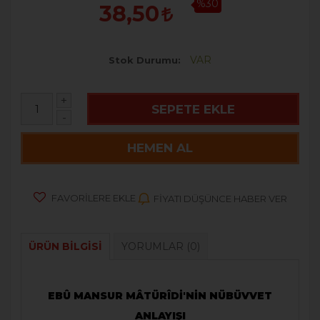
%30
38,50
VAR
Stok Durumu
+
SEPETE EKLE
-
HEMEN AL
FAVORILERE EKLE
FIYATI DÜŞÜNCE HABER VER
ÜRÜN BILGISI
YORUMLAR
(0)
EBÛ MANSUR MÂTÜRÎDİ'NİN NÜBÜVVET
ANLAYIŞI