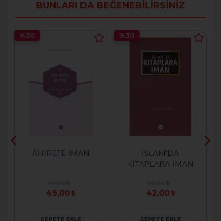
BUNLARI DA BEĞENEBILIRSINIZ
%30
%30
ÂHİRETE İMAN
İSLAM'DA
KİTAPLARA İMAN
70,00
60,00
49,00
42,00
SEPETE EKLE
SEPETE EKLE