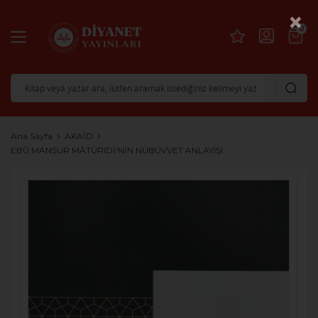
×
0
Ana Sayfa
AKAİD
EBÛ MANSUR MÂTÜRîDİ'NİN NÜBÜVVET ANLAYIŞI