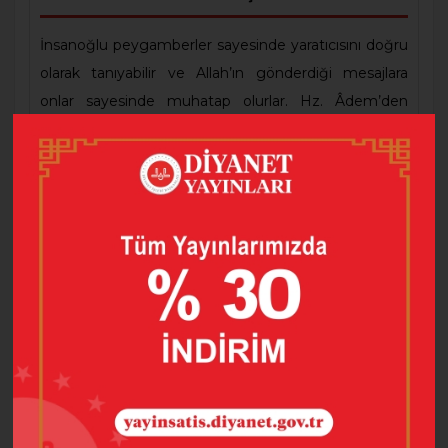
İnsanoğlu peygamberler sayesinde yaratıcısını doğru
olarak tanıyabilir ve Allah’ın gönderdiği mesajlara
onlar sayesinde muhatap olurlar. Hz. Âdem’den
itibaren insanlar hem Allah’a inandıklarını söylemişler
hem de O’nun hayata yön veren ilkelerine kayıtsız
kalmışlardır. Bazıları nübüvveti doğrudan reddetmek
yerine birtakım bahane ve gerekçelerle itirazlar ileri
sürmüşlerdir.
Büyük İmam Mâtürîdi’nin nübüvvet ve risalete dair
görüşlerini anlatan eser, peygamberlikle ilgili
doğrudan ya da dolaylı itirazlara Mâtürîdi’nin cevapları
niteliğindedir. Mâtürîdi’nin nübüvvet anlayışını temel
kaynaklardan hareketle anlatan kitap alanında değerli
bir ilmî eserdir.
Eserde ayrıca İmam Maturidi’nin
hayatı ve ilmi şahsiyeti hakkında bilgide yer