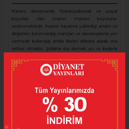
Manevi danışmanlık, fiziksel,psikolojik ve sosyal
boyutları olan insanın manevi boyutuna
seslenmektedir. İnsanın hayatına yüklediği anlam ve
değerleri, benimsediği inançları ve davranışlarına yön
vermede kullandığı ahlaki ilkeleri dikkate alarak ona
rehber olmaktır. Şiddete dur demek, acı ve kederle
başa çıkmak, çaresizliği ve ümitsizliği yenmek,
pişmanlığı yeniden inşa gayretine dönüştürmek ve
içsel huzuru sağlamak için vazgeçilmez bir hizmet
alanıdır. Bu bağlamda Başkanlığımız tarafından on
kitaptan oluşan “Manevi Danışmanlık ve Rehberlik”
kitap serisi hazırlanmıştır.
Eser, bağımlılara yönelik gerçekleştirilen manevi
danışmanlık ve rehberlikle ilgili temel kavramları ve
işleyişi açıklayarak bağımlıların psikolojik özelliklerine,
bağımlılar ve yakınlarının manevi ihtiyaçları ve