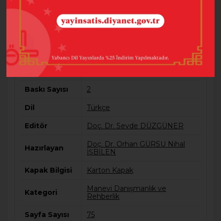
bağımlılara yönelik gerçekleştirilen manevi
danışmanlık ve rehberlik hizmetlerinde dikkat
edilecek hususları açıklamaktadır.
Barkod
9786257137072
Baskı Sayısı
2
Dil
Türkçe
Editör
Doç. Dr. Sevde DÜZGÜNER
Doç. Dr. Orhan GÜRSU Nihal
Hazırlayan
İŞBİLEN
Kapak Bilgisi
Karton Kapak
Manevi Danışmanlık ve
Kategori
Rehberlik
Sayfa Sayısı
75