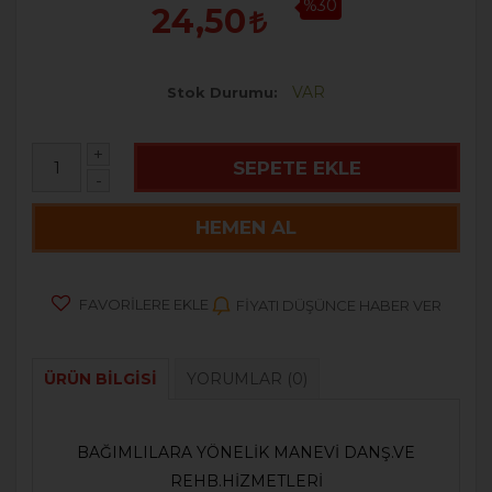
%30
24,50
VAR
Stok Durumu
+
SEPETE EKLE
-
HEMEN AL
FAVORILERE EKLE
FIYATI DÜŞÜNCE HABER VER
ÜRÜN BILGISI
YORUMLAR
(0)
BAĞIMLILARA YÖNELİK MANEVİ DANŞ.VE
REHB.HİZMETLERİ