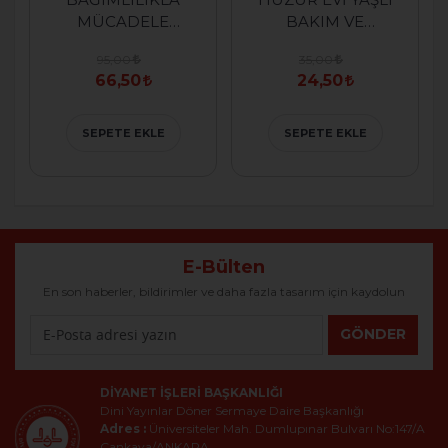
MÜCADELE
BAKIM VE
HATIRALARI
REHAB.MERKZ.MAN.DAN.
95,00
35,00
66,50
24,50
SEPETE EKLE
SEPETE EKLE
E-Bülten
En son haberler, bildirimler ve daha fazla tasarım için kaydolun
GÖNDER
DIYANET İŞLERI BAŞKANLIĞI
Dini Yayınlar Döner Sermaye Daire Başkanlığı
Adres :
Üniversiteler Mah. Dumlupınar Bulvarı No:147/A
Çankaya/ANKARA