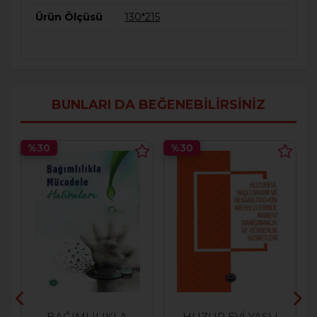
Ürün Ölçüsü
130*215
BUNLARI DA BEĞENEBILIRSINIZ
%30
%30
BAĞIMLILIKLA
HUZUR EVİ YAŞLI