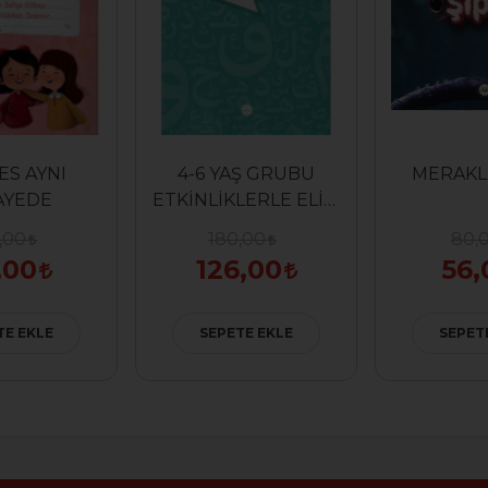
ES AYNI
4-6 YAŞ GRUBU
MERAKLI
AYEDE
ETKİNLİKLERLE ELİF-
BA
,00
180,00
80,
,00
126,00
56,
TE EKLE
SEPETE EKLE
SEPET