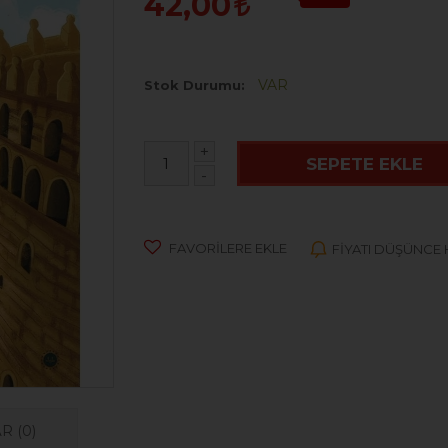
42,00
VAR
Stok Durumu
+
SEPETE EKLE
-
FAVORILERE EKLE
FIYATI DÜŞÜNCE
AR
(0)