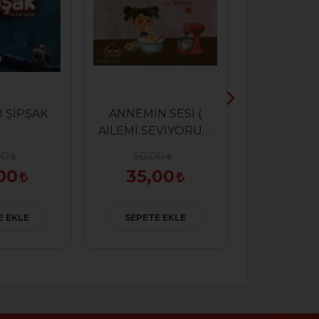
 ŞİPŞAK
ANNEMİN SESİ (
BABAMIN G
AİLEMİ SEVİYORUM
AİLEMİ S
SERİSİ )
00
50,00
60,0
00
35,00
42,
E EKLE
SEPETE EKLE
SEPETE