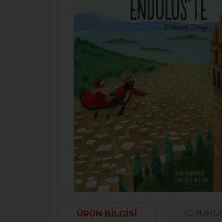
ÜRÜN BILGISI
YORUML