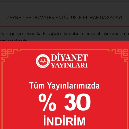
ZEYNEP VE DOMATES ENDÜLÜSTE EL HAMRA SARAYI
 ahlaki gelişimlerine katkı sağalmak onlara dini ve ahlaki konular
azırlamaktadır.
p’in gözünden El Hamra Sarayı’nı anlatıyor. Gerçek ile hayalin i
yor ve Domates’in peşine düşüyor. Domates kim mi? Bu bilgi de 
 bekliyor.
6254357275
çe
ma MATUR