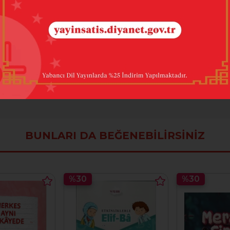
on Kapak
k yayınları
260
BUNLARI DA BEĞENEBILIRSINIZ
%30
%30