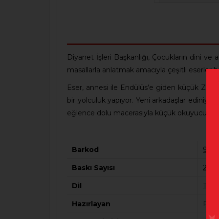
Diyanet İşleri Başkanlığı, Çocukların dini ve
masallarla anlatmak amacıyla çeşitli eserler h
Eser, annesi ile Endülüs’e giden küçük Zeyne
bir yolculuk yapıyor. Yeni arkadaşlar edini
eğlence dolu macerasıyla küçük okuyucularını
Barkod
978
Baskı Sayısı
2
Dil
Türk
Hazırlayan
Fat