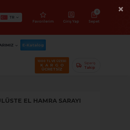
×
0
TR
Favorilerim
Giriş Yap
Sepet
ARIMIZ
E-Katalog
1000 TL VE ÜZERİ
Sipariş
K A R G O
Takip
ÜCRETSİZ
LÜSTE EL HAMRA SARAYI