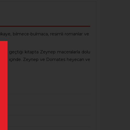
ı hikaye, bilmece-bulmaca, resimli romanlar ve
ç içe geçtiği kitapta Zeynep maceralarla dolu
kitabın içinde. Zeynep ve Domates heyecan ve