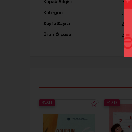
Kapak Bilgisi
Kart
Kategori
Çocu
Sayfa Sayısı
30
Ürün Ölçüsü
210*
%30
%30