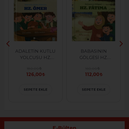
ADALETİN KUTLU
BABASININ
YOLCUSU HZ.
GÖLGESİ HZ.
ÖMER
FATIMA
180,00
160,00
126,00
112,00
SEPETE EKLE
SEPETE EKLE
E-Bülten