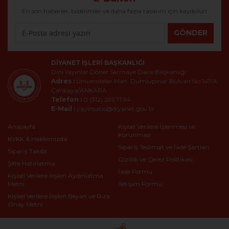
En son haberler, bildirimler ve daha fazla tasarım için kaydolun
GÖNDER
DIYANET İŞLERI BAŞKANLIĞI
Dini Yayınlar Döner Sermaye Daire Başkanlığı
Adres :
Üniversiteler Mah. Dumlupınar Bulvarı No:147/A
Çankaya/ANKARA
Telefon :
0 (312) 295 71 94
E-Mail :
yayinsatis@diyanet.gov.tr
Anasayfa
Kişisel Verilere İşlenmesi ve
Korunması
KVKK & Hakkımızda
Sipariş Teslimat ve İade Şartları
Sipariş Takibi
Gizlilik ve Çerez Politikası
Şifre Hatırlatma
İade Formu
Kişisel Verilere İlişkin Aydınlatma
Metni
İletişim Formu
Kişisel Verilere İlişkin Beyan ve Rıza
Onay Metni