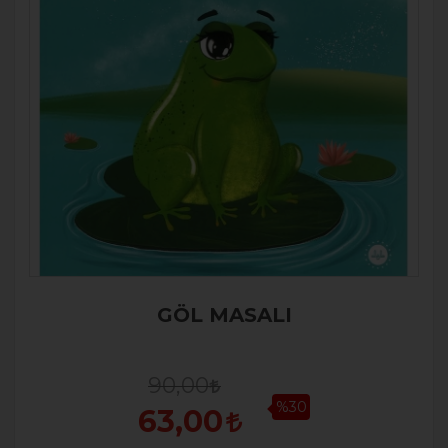
GÖL MASALI
90,00
%30
63,00