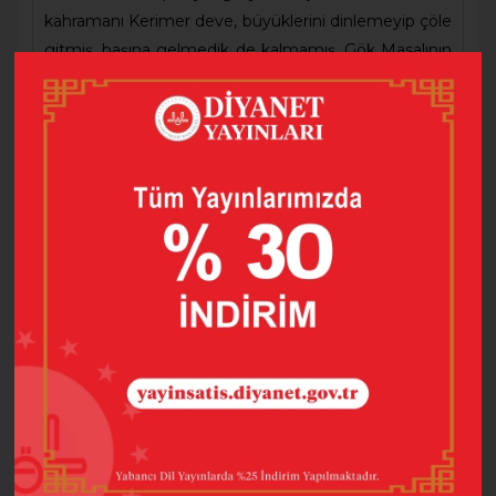
kahramanı Kerimer deve, büyüklerini dinlemeyip çöle
gitmiş, başına gelmedik de kalmamış. Gök Masalının
kahramanı Lases baykuş en güçlü, en itibarlı kendini
bilip yalnız yaşarmış. Göl Masalının kahramanı
kurbağa Atiko’nun yavruları başka yavrularla karışmış.
Köz Masalının kahramanı Bukor bir türlü kabuğunu
kırıp yumurtadan çıkmamış. Kerimer, çölden kurtulup
ailesine kavuşabilecek mi? Lases’in bir gün dostu
olacak mı? Atiko kendi yavrularına kavuşacak mı?
Bukor yumurtadan çıkacak mı? Çocuklar merak
ettiklerimizi öğrenelim, birlikte kahramanlarımızı
tanıyalım.
Barkod
9789751966773
Basım Tarihi
2025
Baskı Sayısı
6