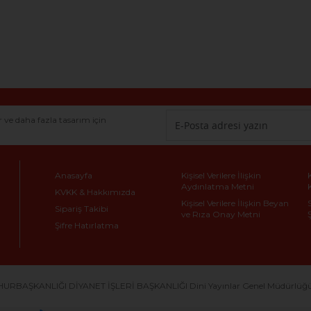
r ve daha fazla tasarım için
Anasayfa
Kişisel Verilere İlişkin
Aydınlatma Metni
KVKK & Hakkımızda
Kişisel Verilere İlişkin Beyan
Sipariş Takibi
ve Rıza Onay Metni
Şifre Hatırlatma
URBAŞKANLIĞI DİYANET İŞLERİ BAŞKANLIĞI Dini Yayınlar Genel Müdürlüğü Dö