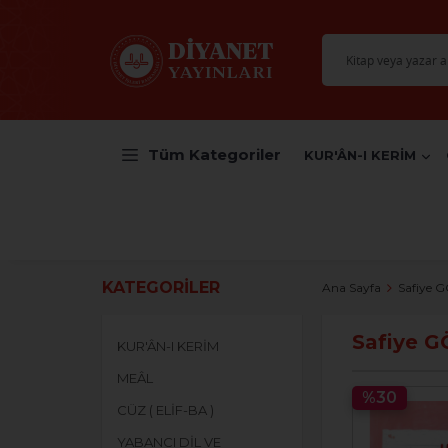
Tüm Kategoriler
KUR'ÂN-I KERİM
KATEGORILER
Ana Sayfa
Safiye 
Safiye 
KUR'ÂN-I KERİM
MEÂL
%30
CÜZ ( ELİF-BA )
YABANCI DİL VE