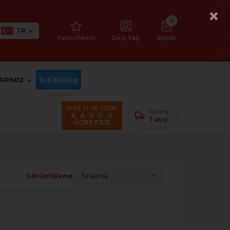
×
0
TR
Favorilerim
Giriş Yap
Sepet
ARIMIZ
E-Katalog
1000 TL VE ÜZERİ
Sipariş
K A R G O
Takip
ÜCRETSİZ
Görüntüleme