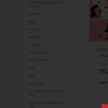
LEHÇELERDE KUR'ÂN-I
KERİM
TEFSİR
FIKIH
HADİS
AKAİD
AHLAK
HERK
SİYER-İ NEBÎ
HİK
İSLÂM TARİHİ
100
İLMİ
70
AİLE
SEPE
DÜŞÜNCE
ÇOCUK YAYINLARI (4-6
YAŞ)
ÇOCUK YAYINLARI (7-15
YAŞ)