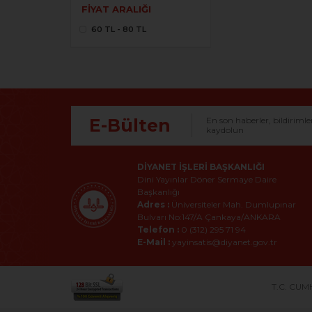
FIYAT ARALIĞI
60 TL - 80 TL
E-Bülten
En son haberler, bildirimle
kaydolun
DIYANET İŞLERI BAŞKANLIĞI
Dini Yayınlar Döner Sermaye Daire
Başkanlığı
Adres :
Üniversiteler Mah. Dumlupınar
Bulvarı No:147/A Çankaya/ANKARA
Telefon :
0 (312) 295 71 94
E-Mail :
yayinsatis@diyanet.gov.tr
T.C. CUMH