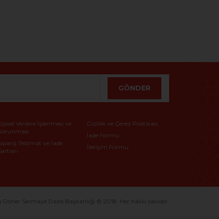
GÖNDER
Kişisel Verilere İşlenmesi ve
Gizlilik ve Çerez Politikası
Korunması
İade Formu
Sipariş Teslimat ve İade
İletişim Formu
Şartları
ner Sermaye Daire Başkanlığı © 2018. Her hakkı saklıdır.