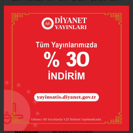
ilimlerin önemli bir parçası olan belli başlı birkaç
mezhepten biri olmuştur. Usulü ve fürû’uyla, ricali,
tarihi ve teorisiyle aynı alandaki diğer mezheplerle
beraber fıkhın teşekkülüne yön vermiştir.
Eser, Şâfiî fürû-i fıkıh literatüründe yer alan müellif ve
literatürle ilgili terimleri, mezhep görüşleriyle ilgili
kavramları, ıstılahları ve kalıp ifadeleri inceleyerek, bu
kavramların fıkıh içindeki konumunu ortaya koymaya
çalışmaktadır.
Barkod
9786254354212
Baskı Sayısı
2
Dil
Türkçe
Hazırlayan
Muhittin ÖZDEMİR