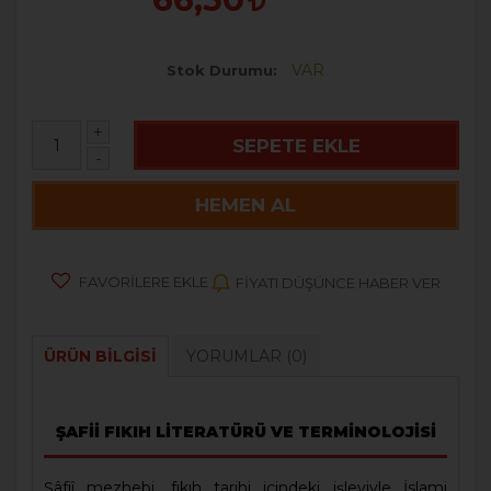
VAR
Stok Durumu
+
SEPETE EKLE
-
HEMEN AL
FAVORILERE EKLE
FIYATI DÜŞÜNCE HABER VER
ÜRÜN BILGISI
YORUMLAR
(0)
ŞAFİİ FIKIH LİTERATÜRÜ VE TERMİNOLOJİSİ
Şâfiî mezhebi, fıkıh tarihi içindeki işleviyle İslami