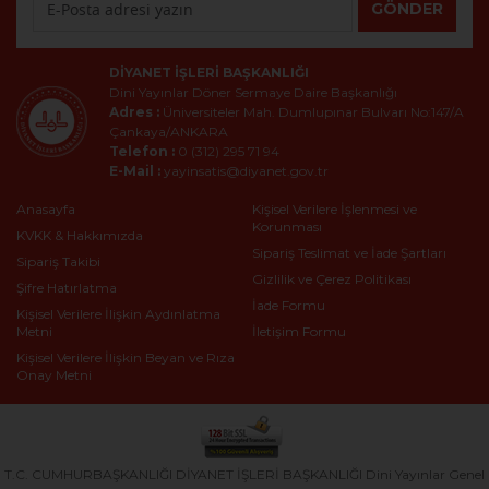
GÖNDER
DIYANET İŞLERI BAŞKANLIĞI
Dini Yayınlar Döner Sermaye Daire Başkanlığı
Adres :
Üniversiteler Mah. Dumlupınar Bulvarı No:147/A
Çankaya/ANKARA
Telefon :
0 (312) 295 71 94
E-Mail :
yayinsatis@diyanet.gov.tr
Anasayfa
Kişisel Verilere İşlenmesi ve
Korunması
KVKK & Hakkımızda
Sipariş Teslimat ve İade Şartları
Sipariş Takibi
Gizlilik ve Çerez Politikası
Şifre Hatırlatma
İade Formu
Kişisel Verilere İlişkin Aydınlatma
Metni
İletişim Formu
Kişisel Verilere İlişkin Beyan ve Rıza
Onay Metni
T.C. CUMHURBAŞKANLIĞI DİYANET İŞLERİ BAŞKANLIĞI Dini Yayınlar Genel