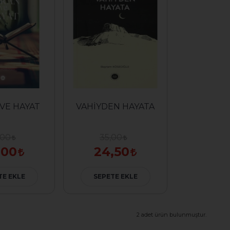
 VE HAYAT
VAHİYDEN HAYATA
,00
35,00
,00
24,50
TE EKLE
SEPETE EKLE
2 adet ürün bulunmuştur.