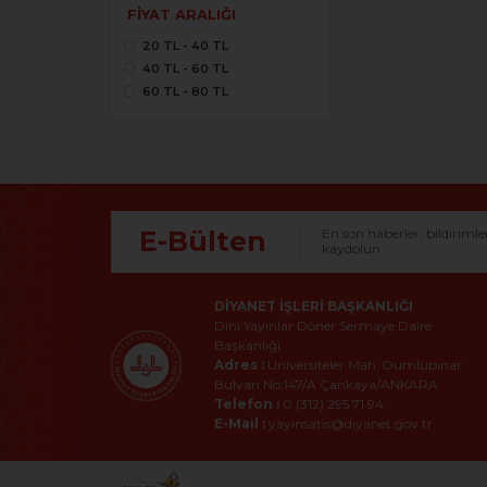
FIYAT ARALIĞI
20 TL - 40 TL
40 TL - 60 TL
60 TL - 80 TL
E-Bülten
En son haberler, bildirimle
kaydolun
DIYANET İŞLERI BAŞKANLIĞI
Dini Yayınlar Döner Sermaye Daire
Başkanlığı
Adres :
Üniversiteler Mah. Dumlupınar
Bulvarı No:147/A Çankaya/ANKARA
Telefon :
0 (312) 295 71 94
E-Mail :
yayinsatis@diyanet.gov.tr