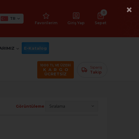
×
0
TR
Favorilerim
Giriş Yap
Sepet
ARIMIZ
E-Katalog
1000 TL VE ÜZERİ
Sipariş
K A R G O
Takip
ÜCRETSİZ
Görüntüleme