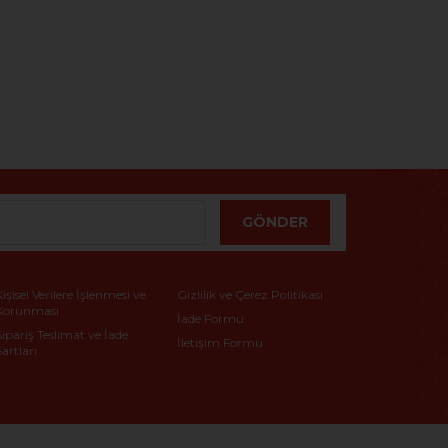
GÖNDER
Kişisel Verilere İşlenmesi ve
Gizlilik ve Çerez Politikası
Korunması
İade Formu
Sipariş Teslimat ve İade
İletişim Formu
Şartları