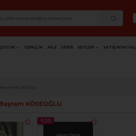
ÇOCUK
GENÇLİK
AİLE
SİYER
SETLER
SATIŞ NOKTAL
. Bayram KÖSEOĞLU
. Bayram KÖSEOĞLU
%30