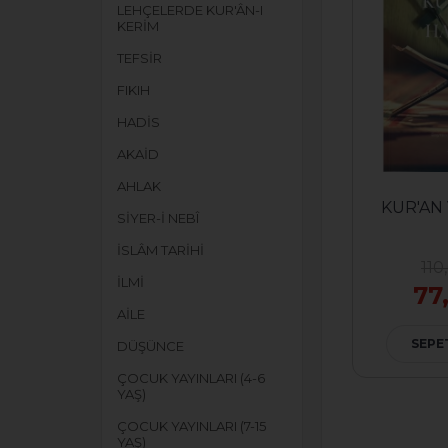
LEHÇELERDE KUR'ÂN-I
KERİM
TEFSİR
FIKIH
HADİS
AKAİD
AHLAK
KUR'AN
SİYER-İ NEBÎ
İSLÂM TARİHİ
110
İLMİ
77
AİLE
SEPE
DÜŞÜNCE
ÇOCUK YAYINLARI (4-6
YAŞ)
ÇOCUK YAYINLARI (7-15
YAŞ)