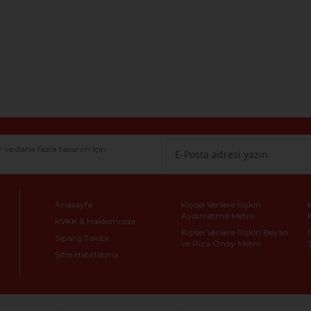
r ve daha fazla tasarım için
Anasayfa
Kişisel Verilere İlişkin
Aydınlatma Metni
KVKK & Hakkımızda
Kişisel Verilere İlişkin Beyan
Sipariş Takibi
ve Rıza Onay Metni
Şifre Hatırlatma