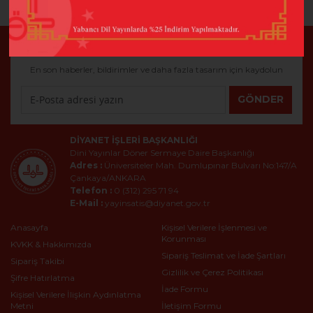
E-Bülten
En son haberler, bildirimler ve daha fazla tasarım için kaydolun
GÖNDER
DIYANET İŞLERI BAŞKANLIĞI
Dini Yayınlar Döner Sermaye Daire Başkanlığı
Adres :
Üniversiteler Mah. Dumlupınar Bulvarı No:147/A
Çankaya/ANKARA
Telefon :
0 (312) 295 71 94
E-Mail :
yayinsatis@diyanet.gov.tr
Anasayfa
Kişisel Verilere İşlenmesi ve
Korunması
KVKK & Hakkımızda
Sipariş Teslimat ve İade Şartları
Sipariş Takibi
Gizlilik ve Çerez Politikası
Şifre Hatırlatma
İade Formu
Kişisel Verilere İlişkin Aydınlatma
Metni
İletişim Formu