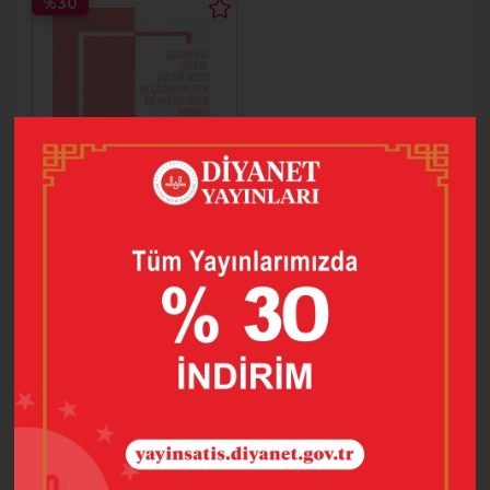
%30
ÇOCUK EVİ ÇOCUK
EVLERİ SİTESİ VE
Ç.DESTEK MRKZ.
35,00
MA
24,50
SEPETE EKLE
1 adet ürün bulunmuştur.