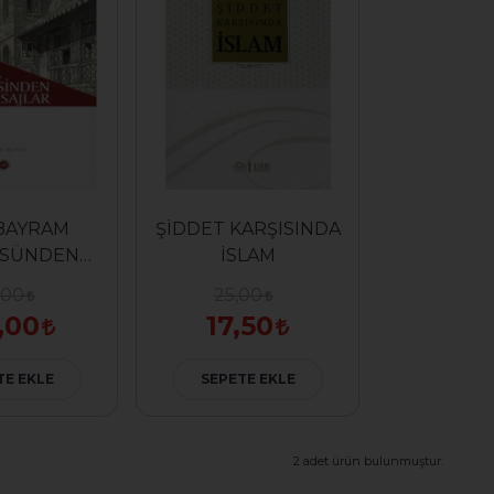
 BAYRAM
ŞİDDET KARŞISINDA
SÜNDEN
İSLAM
URESİNDEN
,00
25,00
AJLAR
,00
17,50
TE EKLE
SEPETE EKLE
2 adet ürün bulunmuştur.