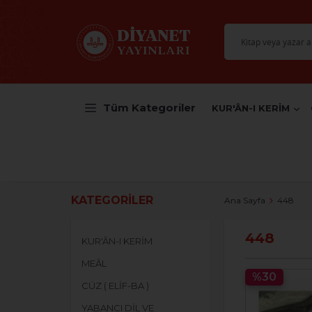
Tüm Kategoriler
KUR'ÂN-I KERİM
KATEGORILER
Ana Sayfa
448
448
KUR'ÂN-I KERİM
MEÂL
%30
CÜZ ( ELİF-BA )
YABANCI DİL VE