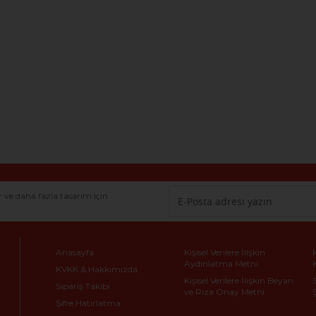
r ve daha fazla tasarım için
Anasayfa
Kişisel Verilere İlişkin
Aydınlatma Metni
KVKK & Hakkımızda
Kişisel Verilere İlişkin Beyan
Sipariş Takibi
ve Rıza Onay Metni
Şifre Hatırlatma