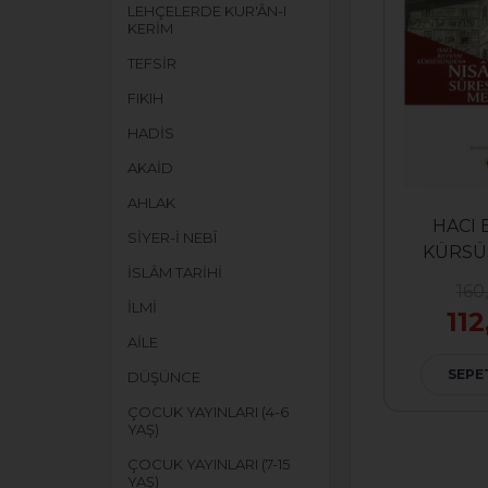
LEHÇELERDE KUR'ÂN-I
KERİM
TEFSİR
FIKIH
HADİS
AKAİD
AHLAK
HACI
SİYER-İ NEBÎ
KÜRSÜ
İSLÂM TARİHİ
NİSA S
160
MES
İLMİ
112
AİLE
SEPE
DÜŞÜNCE
ÇOCUK YAYINLARI (4-6
YAŞ)
ÇOCUK YAYINLARI (7-15
YAŞ)