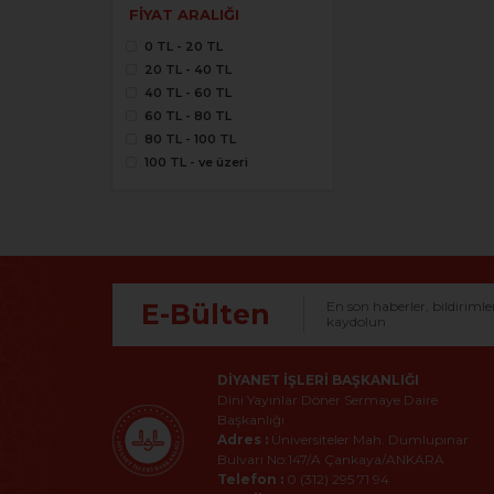
FIYAT ARALIĞI
0 TL - 20 TL
20 TL - 40 TL
40 TL - 60 TL
60 TL - 80 TL
80 TL - 100 TL
100 TL - ve üzeri
E-Bülten
En son haberler, bildirimle
kaydolun
DIYANET İŞLERI BAŞKANLIĞI
Dini Yayınlar Döner Sermaye Daire
Başkanlığı
Adres :
Üniversiteler Mah. Dumlupınar
Bulvarı No:147/A Çankaya/ANKARA
Telefon :
0 (312) 295 71 94