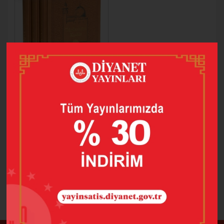
DÂRÜSSELÂM
KUDÜS
5.400,00
3.780,00
SEPETE EKLE
1 adet ürün bulunmuştur.