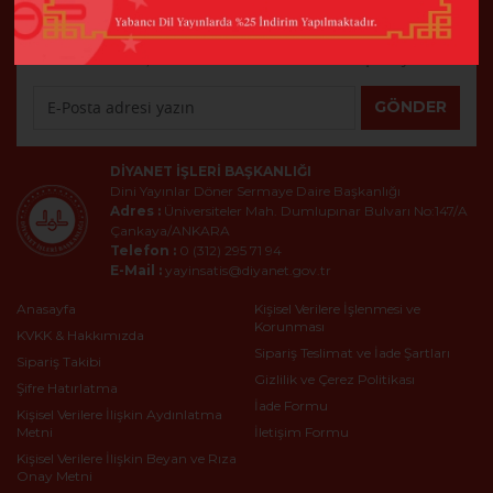
E-Bülten
En son haberler, bildirimler ve daha fazla tasarım için kaydolun
GÖNDER
DIYANET İŞLERI BAŞKANLIĞI
Dini Yayınlar Döner Sermaye Daire Başkanlığı
Adres :
Üniversiteler Mah. Dumlupınar Bulvarı No:147/A
Çankaya/ANKARA
Telefon :
0 (312) 295 71 94
E-Mail :
yayinsatis@diyanet.gov.tr
Anasayfa
Kişisel Verilere İşlenmesi ve
Korunması
KVKK & Hakkımızda
Sipariş Teslimat ve İade Şartları
Sipariş Takibi
Gizlilik ve Çerez Politikası
Şifre Hatırlatma
İade Formu
Kişisel Verilere İlişkin Aydınlatma
Metni
İletişim Formu
Kişisel Verilere İlişkin Beyan ve Rıza
Onay Metni