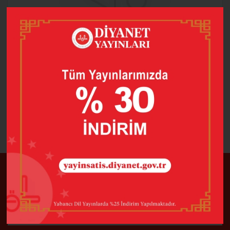
Geri Dön
E-Bülten
En son haberler, bildirimler ve daha fazla tasarım için kaydolun
GÖNDER