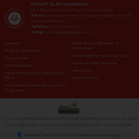
DIYANET İŞLERI BAŞKANLIĞI
Dini Yayınlar Döner Sermaye Daire Başkanlığı
Adres :
Üniversiteler Mah. Dumlupınar Bulvarı No:147/A
Çankaya/ANKARA
Telefon :
0 (312) 295 71 94
E-Mail :
yayinsatis@diyanet.gov.tr
Anasayfa
Kişisel Verilere İşlenmesi ve
Korunması
KVKK & Hakkımızda
Sipariş Teslimat ve İade Şartları
Sipariş Takibi
Gizlilik ve Çerez Politikası
Şifre Hatırlatma
İade Formu
Kişisel Verilere İlişkin Aydınlatma
Metni
İletişim Formu
Kişisel Verilere İlişkin Beyan ve Rıza
Onay Metni
T.C. CUMHURBAŞKANLIĞI DİYANET İŞLERİ BAŞKANLIĞI Dini Yayınlar Genel
Müdürlüğü Döner Sermaye Daire Başkanlığı © 2018. Her hakkı saklıdır.
®
Hipotenüs
Yeni Nesil E-Ticaret Sistemleri ile Hazırlanmıştır.