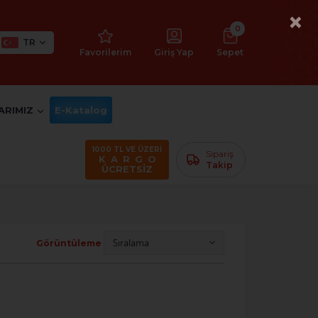
×
0
TR
Favorilerim
Giriş Yap
Sepet
ARIMIZ
E-Katalog
1000 TL VE ÜZERİ
Sipariş
K A R G O
Takip
ÜCRETSİZ
Görüntüleme