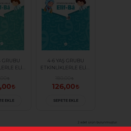
AŞ GRUBU
4-6 YAŞ GRUBU
LERLE ELİF-
ETKİNLİKLERLE ELİF-
BA
BÂ
,00
180,00
,00
126,00
TE EKLE
SEPETE EKLE
2 adet ürün bulunmuştur.