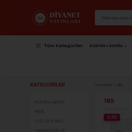
Tüm Kategoriler
KUR'ÂN-I KERİM
KATEGORILER
Ana Sayfa
185
185
KUR'ÂN-I KERİM
MEÂL
%30
CÜZ ( ELİF-BA )
YABANCI DİL VE