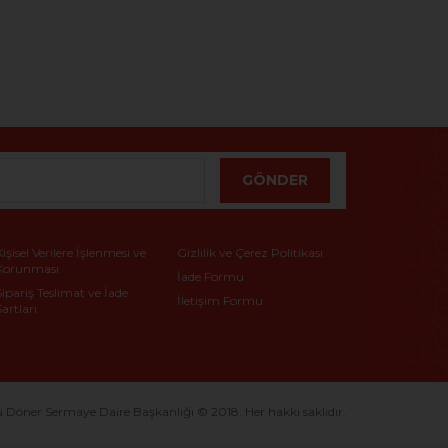
GÖNDER
Kişisel Verilere İşlenmesi ve
Gizlilik ve Çerez Politikası
Korunması
İade Formu
Sipariş Teslimat ve İade
İletişim Formu
Şartları
ner Sermaye Daire Başkanlığı © 2018. Her hakkı saklıdır.