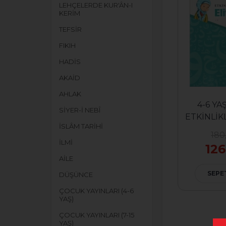
LEHÇELERDE KUR'ÂN-I
KERİM
TEFSİR
FIKIH
HADİS
AKAİD
AHLAK
4-6 Y
SİYER-İ NEBÎ
ETKİNLİK
İSLÂM TARİHİ
180
İLMİ
126
AİLE
SEPE
DÜŞÜNCE
ÇOCUK YAYINLARI (4-6
YAŞ)
ÇOCUK YAYINLARI (7-15
YAŞ)