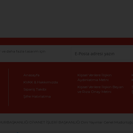
r ve daha fazla tasarım için
Anasayfa
Kişisel Verilere İlişkin
Aydınlatma Metni
KVKK & Hakkımızda
Kişisel Verilere İlişkin Beyan
Sipariş Takibi
ve Rıza Onay Metni
Şifre Hatırlatma
URBAŞKANLIĞI DİYANET İŞLERİ BAŞKANLIĞI Dini Yayınlar Genel Müdürlüğü Dö