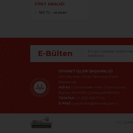
FIYAT ARALIĞI
100 TL - ve üzeri
E-Bülten
En son haberler, bildirimle
kaydolun
DIYANET İŞLERI BAŞKANLIĞI
Dini Yayınlar Döner Sermaye Daire
Başkanlığı
Adres :
Üniversiteler Mah. Dumlupınar
Bulvarı No:147/A Çankaya/ANKARA
Telefon :
0 (312) 295 71 94
E-Mail :
yayinsatis@diyanet.gov.tr
T.C. CUMH