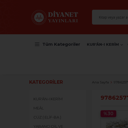
Tüm Kategoriler
KUR'ÂN-I KERİM
KATEGORILER
Ana Sayfa
978625
9786257
KUR'ÂN-I KERİM
MEÂL
%30
CÜZ ( ELİF-BA )
YABANCI DİL VE