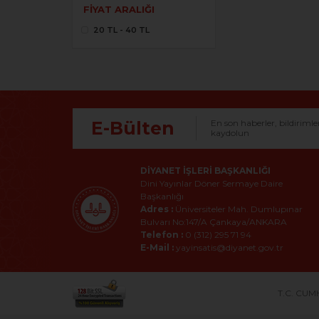
FIYAT ARALIĞI
20 TL - 40 TL
E-Bülten
En son haberler, bildirimle
kaydolun
DIYANET İŞLERI BAŞKANLIĞI
Dini Yayınlar Döner Sermaye Daire
Başkanlığı
Adres :
Üniversiteler Mah. Dumlupınar
Bulvarı No:147/A Çankaya/ANKARA
Telefon :
0 (312) 295 71 94
E-Mail :
yayinsatis@diyanet.gov.tr
T.C. CUMH