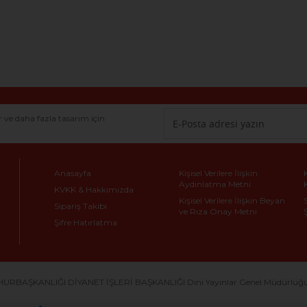
r ve daha fazla tasarım için
Anasayfa
Kişisel Verilere İlişkin
Aydınlatma Metni
KVKK & Hakkımızda
Kişisel Verilere İlişkin Beyan
Sipariş Takibi
ve Rıza Onay Metni
Şifre Hatırlatma
URBAŞKANLIĞI DİYANET İŞLERİ BAŞKANLIĞI Dini Yayınlar Genel Müdürlüğü Dö