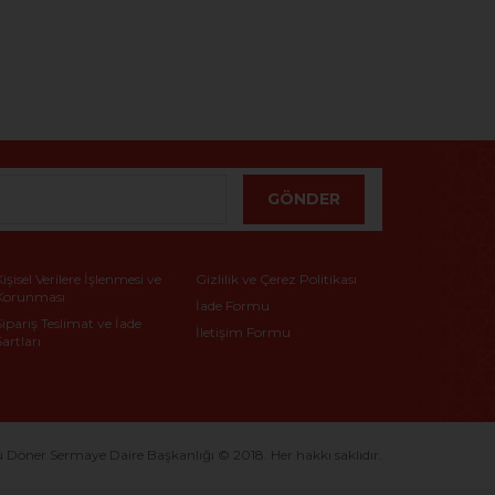
GÖNDER
Kişisel Verilere İşlenmesi ve
Gizlilik ve Çerez Politikası
Korunması
İade Formu
Sipariş Teslimat ve İade
İletişim Formu
Şartları
ner Sermaye Daire Başkanlığı © 2018. Her hakkı saklıdır.