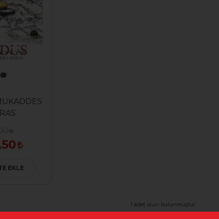
MUKADDES
İRAS
,00
,50
TE EKLE
1 adet ürün bulunmuştur.