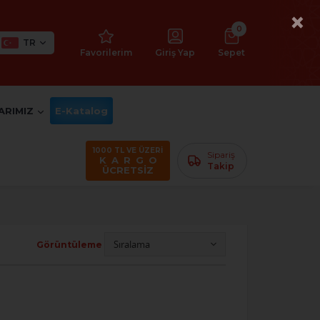
×
0
TR
Favorilerim
Giriş Yap
Sepet
ARIMIZ
E-Katalog
1000 TL VE ÜZERİ
Sipariş
K A R G O
Takip
ÜCRETSİZ
Görüntüleme