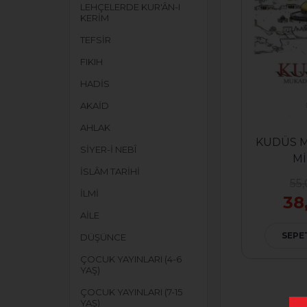
LEHÇELERDE KUR'ÂN-I
KERİM
TEFSİR
FIKIH
HADİS
AKAİD
AHLAK
KUDÜS 
SİYER-İ NEBÎ
M
İSLÂM TARİHİ
55
İLMİ
38
AİLE
SEPE
DÜŞÜNCE
ÇOCUK YAYINLARI (4-6
YAŞ)
ÇOCUK YAYINLARI (7-15
YAŞ)