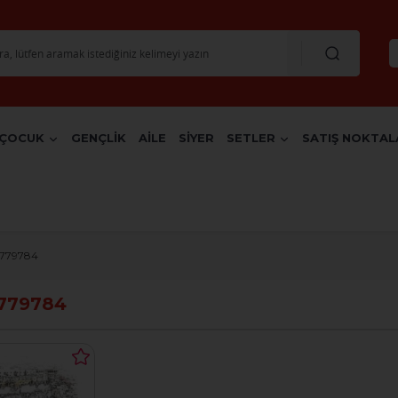
ÇOCUK
GENÇLİK
AİLE
SİYER
SETLER
SATIŞ NOKTAL
7779784
779784