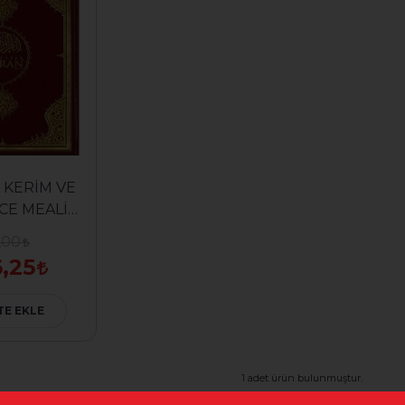
I KERİM VE
ZCE MEALİ
A BOY)
,00
,25
TE EKLE
1 adet ürün bulunmuştur.