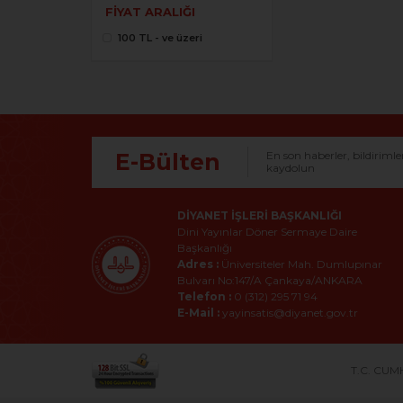
FIYAT ARALIĞI
100 TL - ve üzeri
E-Bülten
En son haberler, bildirimle
kaydolun
DIYANET İŞLERI BAŞKANLIĞI
Dini Yayınlar Döner Sermaye Daire
Başkanlığı
Adres :
Üniversiteler Mah. Dumlupınar
Bulvarı No:147/A Çankaya/ANKARA
Telefon :
0 (312) 295 71 94
E-Mail :
yayinsatis@diyanet.gov.tr
T.C. CUMH