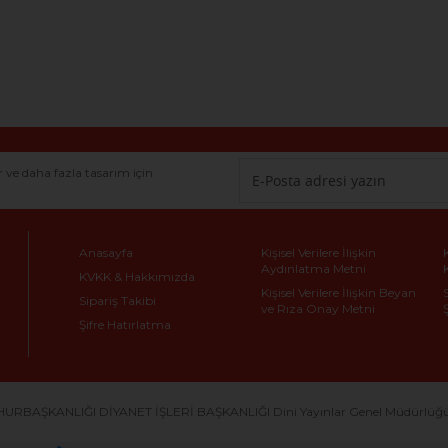
r ve daha fazla tasarım için
Anasayfa
Kişisel Verilere İlişkin
Aydınlatma Metni
KVKK & Hakkımızda
Kişisel Verilere İlişkin Beyan
Sipariş Takibi
ve Rıza Onay Metni
Şifre Hatırlatma
URBAŞKANLIĞI DİYANET İŞLERİ BAŞKANLIĞI Dini Yayınlar Genel Müdürlüğü Dö