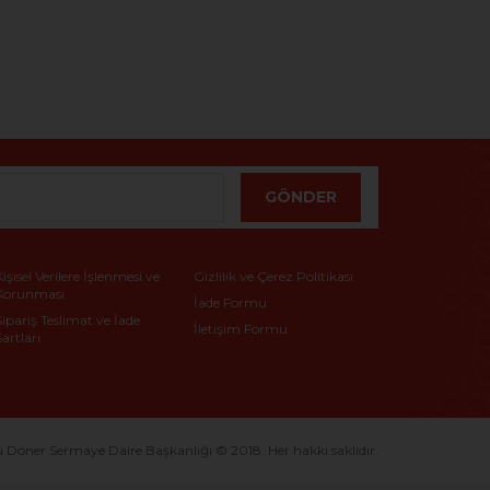
GÖNDER
Kişisel Verilere İşlenmesi ve
Gizlilik ve Çerez Politikası
Korunması
İade Formu
Sipariş Teslimat ve İade
İletişim Formu
Şartları
ner Sermaye Daire Başkanlığı © 2018. Her hakkı saklıdır.