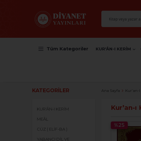
Tüm Kategoriler
KUR'ÂN-I KERİM
KATEGORILER
Ana Sayfa
Kur’an-I 
Kur’an-ı 
KUR'ÂN-I KERİM
MEÂL
%25
CÜZ ( ELİF-BA )
YABANCI DİL VE