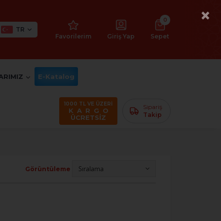
×
0
TR
Favorilerim
Giriş Yap
Sepet
ARIMIZ
E-Katalog
1000 TL VE ÜZERİ
Sipariş
K A R G O
Takip
ÜCRETSİZ
Görüntüleme