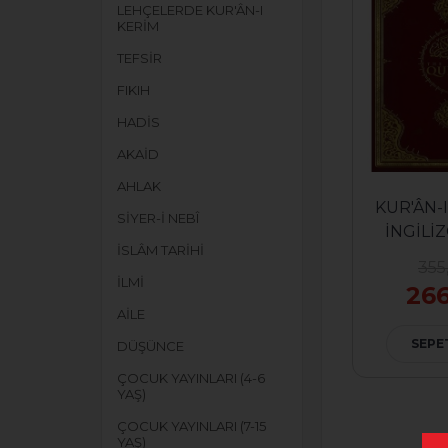
LEHÇELERDE KUR'ÂN-I
KERİM
TEFSİR
FIKIH
HADİS
AKAİD
AHLAK
KUR'ÂN-
SİYER-İ NEBÎ
İNGİLİ
İSLÂM TARİHİ
(ORT
355
İLMİ
266
AİLE
SEPE
DÜŞÜNCE
ÇOCUK YAYINLARI (4-6
YAŞ)
ÇOCUK YAYINLARI (7-15
YAŞ)