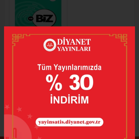
BİZ GENÇLERE
DAİR-4
60,00
42,00
SEPETE EKLE
1 adet ürün bulunmuştur.