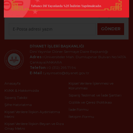
E-Bülten
En son haberler, bildirimler ve daha fazla tasarım için kaydolun
GÖNDER
DIYANET İŞLERI BAŞKANLIĞI
Dini Yayınlar Döner Sermaye Daire Başkanlığı
Adres :
Üniversiteler Mah. Dumlupınar Bulvarı No:147/A
Çankaya/ANKARA
Telefon :
0 (312) 295 71 94
E-Mail :
yayinsatis@diyanet.gov.tr
Anasayfa
Kişisel Verilere İşlenmesi ve
Korunması
KVKK & Hakkımızda
Sipariş Teslimat ve İade Şartları
Sipariş Takibi
Gizlilik ve Çerez Politikası
Şifre Hatırlatma
İade Formu
Kişisel Verilere İlişkin Aydınlatma
Metni
İletişim Formu
Kişisel Verilere İlişkin Beyan ve Rıza
Onay Metni