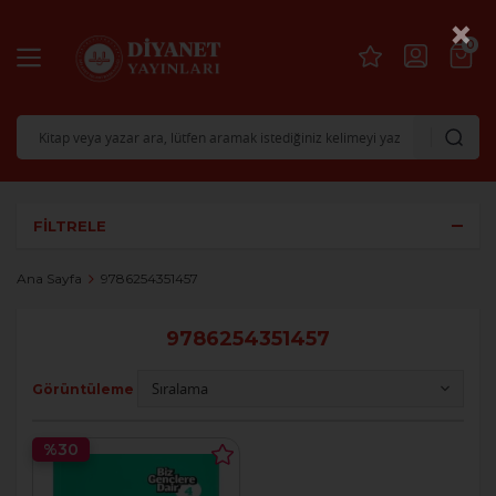
×
0
FILTRELE
Ana Sayfa
9786254351457
9786254351457
Görüntüleme
%30