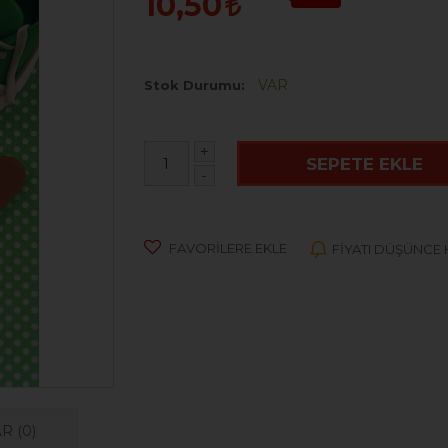
10,50
VAR
Stok Durumu
+
SEPETE EKLE
-
FAVORILERE EKLE
FIYATI DÜŞÜNCE
AR
(0)