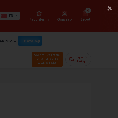
×
0
TR
Favorilerim
Giriş Yap
Sepet
ARIMIZ
E-Katalog
1000 TL VE ÜZERİ
Sipariş
K A R G O
Takip
ÜCRETSİZ