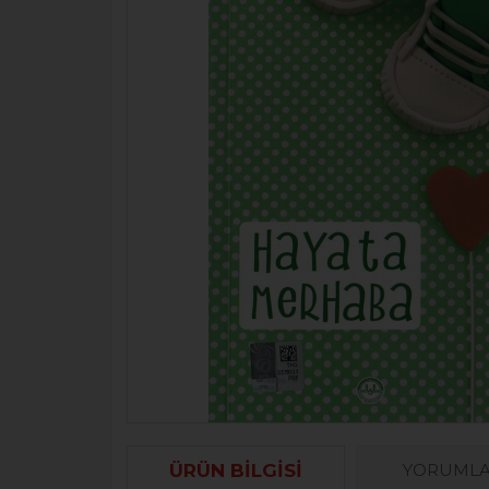
ÜRÜN BILGISI
YORUML