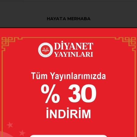
HAYATA MERHABA
aklarıyla bir ömrün ilk adımlarım atarken, anne babasını da eşsiz
laşacak ve yoracaktır. Güzel bir insan, iyi bir Müslüman yetişirke
e çocukların maddi ve manevi bakımı, onları yetiştirirken ebe
6057519825
çe
isyon
on Kapak
l