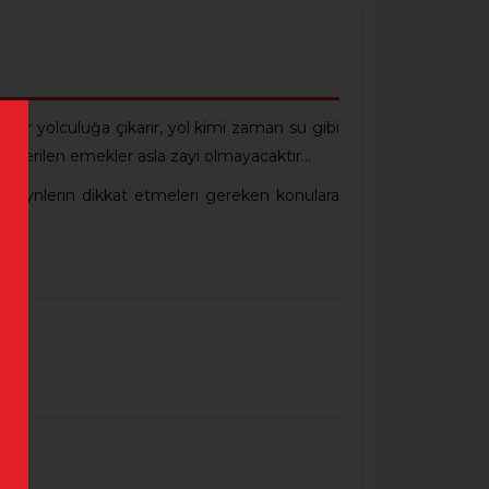
 bir yolculuğa çıkarır, yol kimi zaman su gibi
n, verilen emekler asla zayi olmayacaktır…
veynlerin dikkat etmeleri gereken konulara