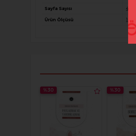
Sayfa Sayısı
40
Ürün Ölçüsü
105*
%30
%30