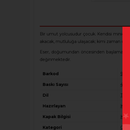
Bir umut yolcusudur çocuk. Kendisi minicik ay
akacak, mutluluğa ulaşacak; kimi zaman da zor
Eser, doğumundan öncesinden başlamak üzer
değinmektedir.
Barkod
978
Baskı Sayısı
4
Dil
Türk
Hazırlayan
Kom
Kapak Bilgisi
Kart
Kategori
Gene