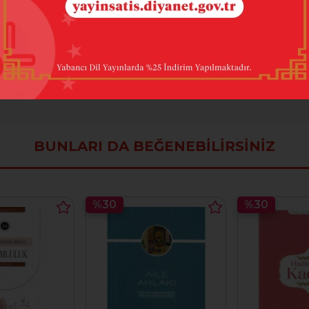
185
BUNLARI DA BEĞENEBILIRSINIZ
%30
%30