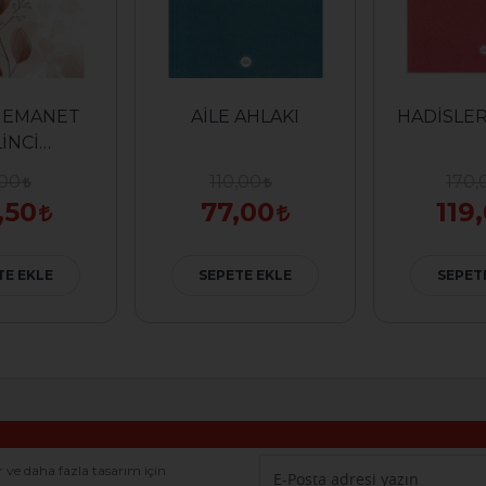
E EMANET
AİLE AHLAKI
HADİSLER
LİNCİ
MLULUK
,00
110,00
170,
,50
77,00
119
TE EKLE
SEPETE EKLE
SEPET
r ve daha fazla tasarım için