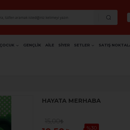
ÇOCUK
GENÇLİK
AİLE
SİYER
SETLER
SATIŞ NOKTAL
HAYATA MERHABA
15,00
%30