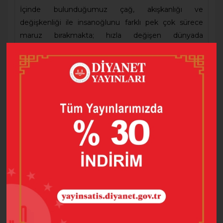
İçinde bulunduğumuz çağ, akışkanlığı ve
değişkenliği ile insanoğlunu farklı pek çok sürece
maruz bırakmakta; hızla değişen dünyada
değişmeyen bir destek noktası olan din ise, hayatın
hissedilen ancak görünmeyen yüzüyle insanı
buluşturan bir hakikat düzlemi olarak karşımıza
çıkmaktadır. Bilişim çağı olarak adlandırılan bu
dönemin insana dair temel unsurları, bilgi, iletişim ve
erişimdir.
Eser, bilişim çağıyla ilintili olarak “İnsan, Din ve
Diyanet” üzerinde yoğunlaşmak suretiyle konuları
bütüncül bir yaklaşımla, bilgi zemininde ele alarak,
günümüz insanı için açık mesajlar sunmakta,
okuyucunun zihin ve gönül dünyasına yeni ufuklar
açmaktadır.