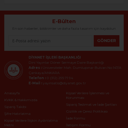
E-Bülten
En son haberler, bildirimler ve daha fazla tasarım için kaydolun
GÖNDER
DIYANET İŞLERI BAŞKANLIĞI
Dini Yayınlar Döner Sermaye Daire Başkanlığı
Adres :
Üniversiteler Mah. Dumlupınar Bulvarı No:147/A
Çankaya/ANKARA
Telefon :
0 (312) 295 71 94
E-Mail :
yayinsatis@diyanet.gov.tr
Anasayfa
Kişisel Verilere İşlenmesi ve
Korunması
KVKK & Hakkımızda
Sipariş Teslimat ve İade Şartları
Sipariş Takibi
Gizlilik ve Çerez Politikası
Şifre Hatırlatma
İade Formu
Kişisel Verilere İlişkin Aydınlatma
Metni
İletişim Formu