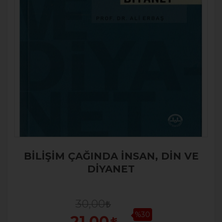
BİLİŞİM ÇAĞINDA İNSAN, DİN VE
DİYANET
30,00
%30
21,00