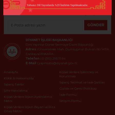
E-Bülten
En son haberler, bildirimler ve daha fazla tasarım için kaydolun
GÖNDER
DIYANET İŞLERI BAŞKANLIĞI
Dini Yayınlar Döner Sermaye Daire Başkanlığı
Adres :
Üniversiteler Mah. Dumlupınar Bulvarı No:147/A
Çankaya/ANKARA
Telefon :
0 (312) 295 71 94
E-Mail :
yayinsatis@diyanet.gov.tr
Anasayfa
Kişisel Verilere İşlenmesi ve
Korunması
KVKK & Hakkımızda
Sipariş Teslimat ve İade Şartları
Sipariş Takibi
Gizlilik ve Çerez Politikası
Şifre Hatırlatma
İade Formu
Kişisel Verilere İlişkin Aydınlatma
Metni
İletişim Formu
Kişisel Verilere İlişkin Beyan ve Rıza
Onay Metni