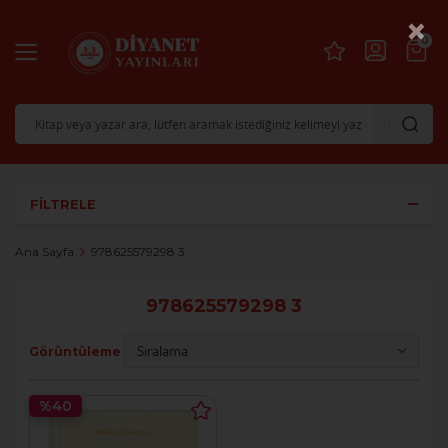
×
0
FILTRELE
Ana Sayfa
978625579298 3
978625579298 3
Görüntüleme
%40