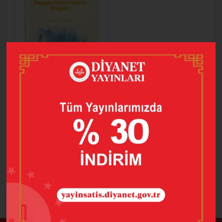
PEYGAMBERİMİZİN
HAYATI (MEKKE
MEDİNE)
400,00
240,00
SEPETE EKLE
1 adet ürün bulunmuştur.