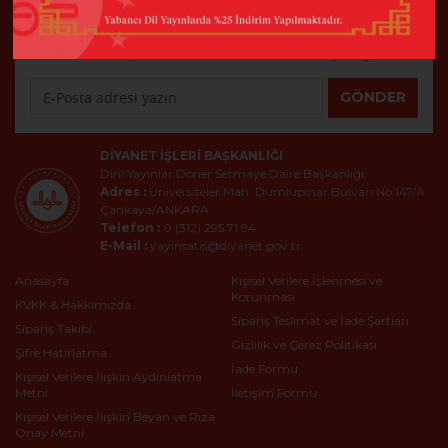
E-Bülten
En son haberler, bildirimler ve daha fazla tasarım için kaydolun
GÖNDER
DIYANET İŞLERI BAŞKANLIĞI
Dini Yayınlar Döner Sermaye Daire Başkanlığı
Adres :
Üniversiteler Mah. Dumlupınar Bulvarı No:147/A
Çankaya/ANKARA
Telefon :
0 (312) 295 71 94
E-Mail :
yayinsatis@diyanet.gov.tr
Anasayfa
Kişisel Verilere İşlenmesi ve
Korunması
KVKK & Hakkımızda
Sipariş Teslimat ve İade Şartları
Sipariş Takibi
Gizlilik ve Çerez Politikası
Şifre Hatırlatma
İade Formu
Kişisel Verilere İlişkin Aydınlatma
Metni
İletişim Formu
Kişisel Verilere İlişkin Beyan ve Rıza
Onay Metni