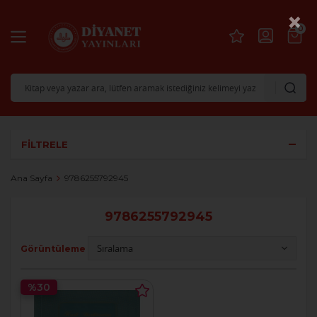
×
0
FILTRELE
Ana Sayfa
9786255792945
9786255792945
Görüntüleme
%30