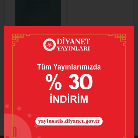
KADI
BURHÂNETTİN VE
ŞİİRİ
180,00
126,00
SEPETE EKLE
1 adet ürün bulunmuştur.